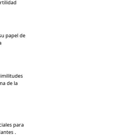
rtilidad
su papel de
a
imilitudes
ma de la
ciales para
antes .