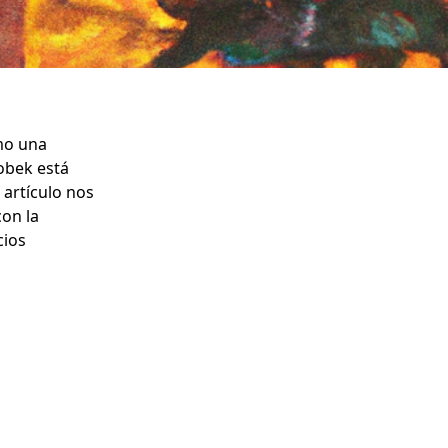
mo una
obek está
e artículo nos
con la
cios