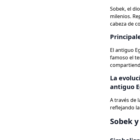
Sobek, el di
milenios. R
cabeza de coc
Principal
El antiguo E
famoso el t
compartiendo
La evoluc
antiguo E
A través de l
reflejando l
Sobek y 