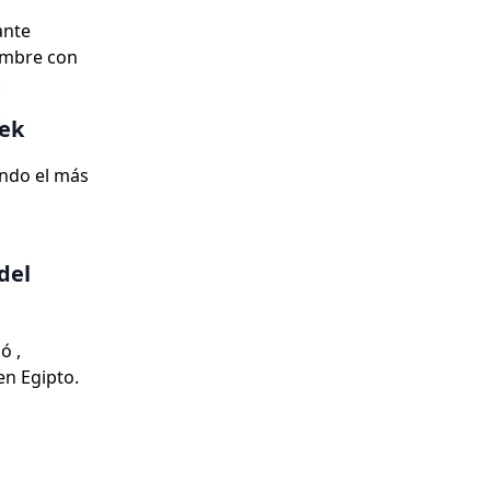
ante
ombre con
.
bek
endo el más
del
ó ,
en Egipto.