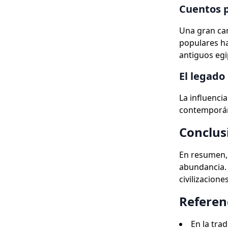
Cuentos p
Una gran can
populares ha
antiguos egi
El legado
La influenci
contemporáne
Conclus
En resumen, 
abundancia.
civilizacione
Referen
En la tra