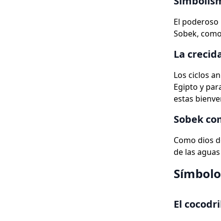
Simbolism
El poderoso 
Sobek, como 
La crecida
Los ciclos an
Egipto y para
estas bienve
Sobek com
Como dios de
de las aguas 
Símbolo
El cocodr