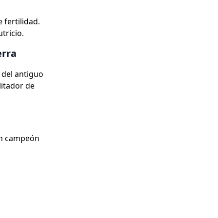
 fertilidad.
tricio.
erra
a del antiguo
litador de
 un campeón