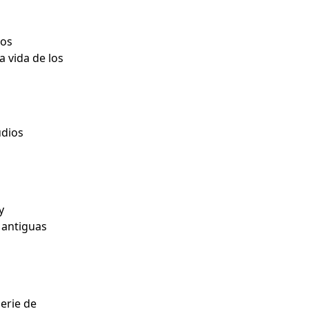
tos
a vida de los
udios
y
 antiguas
erie de