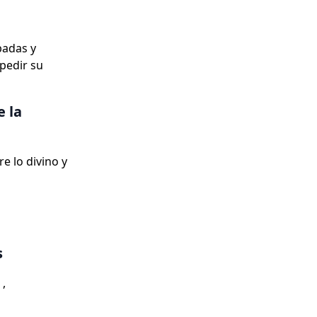
badas y
pedir su
e la
e lo divino y
s
 ,