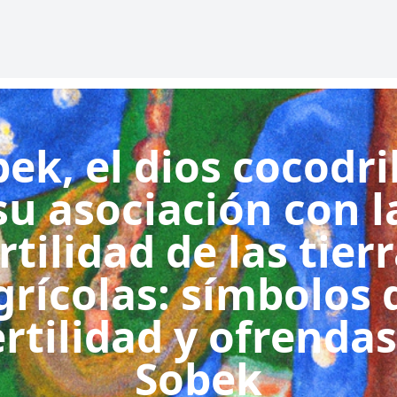
ek, el dios cocodri
su asociación con l
rtilidad de las tier
grícolas: símbolos 
ertilidad y ofrendas
Sobek