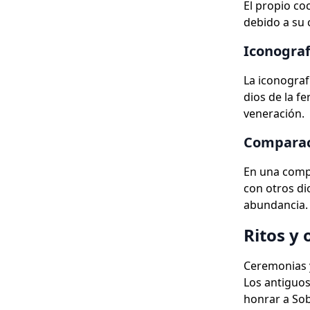
El propio co
debido a su 
Iconograf
La iconograf
dios de la fe
veneración.
Comparaci
En una compa
con otros dio
abundancia.
Ritos y
Ceremonias y
Los antiguos
honrar a So