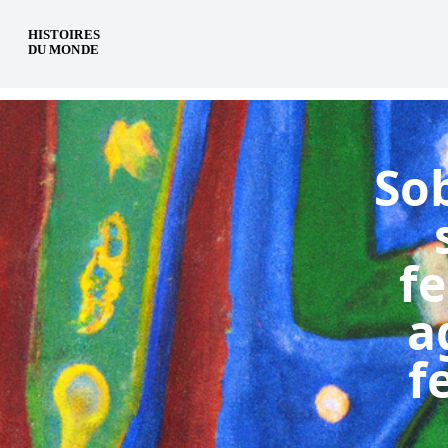
es
Sob
fe
a
f