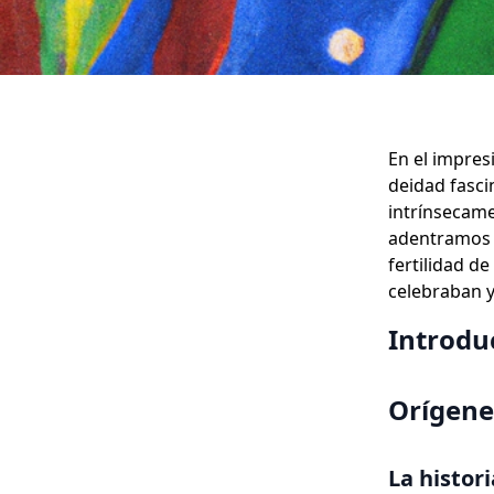
En el impres
deidad fasci
intrínsecamen
adentramos e
fertilidad d
celebraban y
Introdu
Orígene
La histor