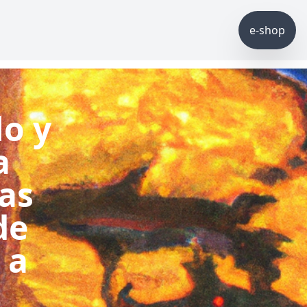
e-shop
lo y
a
ras
de
 a