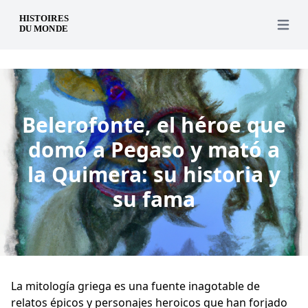
es
Open 
Belerofonte, el héroe que
domó a Pegaso y mató a
la Quimera: su historia y
su fama
La mitología griega es una fuente inagotable de
relatos épicos y personajes heroicos que han forjado