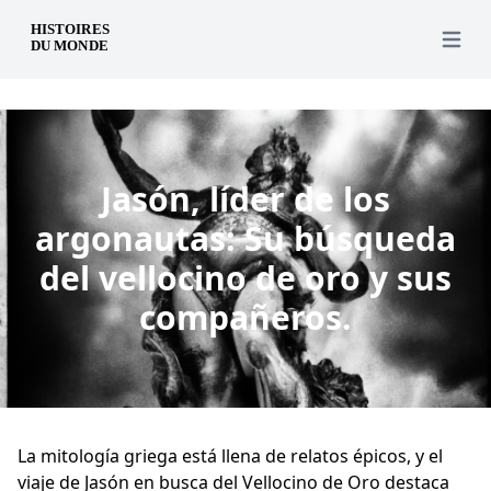
es
Open 
Jasón, líder de los
argonautas: Su búsqueda
del vellocino de oro y sus
compañeros.
La mitología griega está llena de relatos épicos, y el
viaje de Jasón en busca del Vellocino de Oro destaca