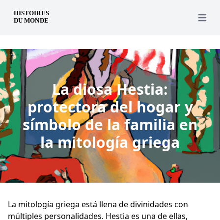
es
Open 
La diosa Hestia:
protectora del hogar y
símbolo de la familia en
la mitología griega
La mitología griega está llena de divinidades con
múltiples personalidades. Hestia es una de ellas,