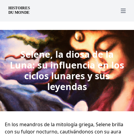
es
Open 
Selene, la diosa de la
Luna: su influencia en los
ciclos lunares y sus
leyendas
En los meandros de la mitología griega, Selene brilla
con su fulgor nocturno, cautivándonos con su aura