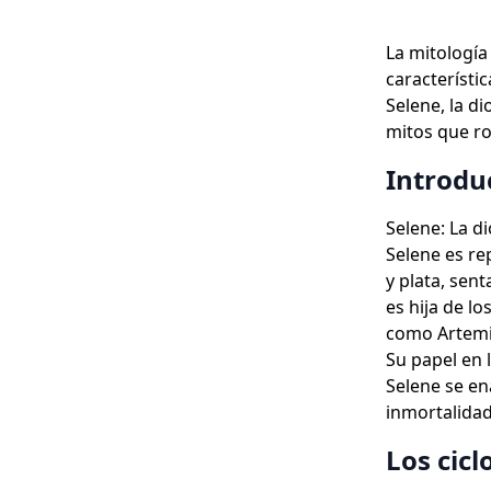
La mitología
característi
Selene, la di
mitos que ro
Introdu
Selene: La di
Selene es r
y plata, sent
es hija de lo
como Artemis
Su papel en 
Selene se en
inmortalidad
Los cicl