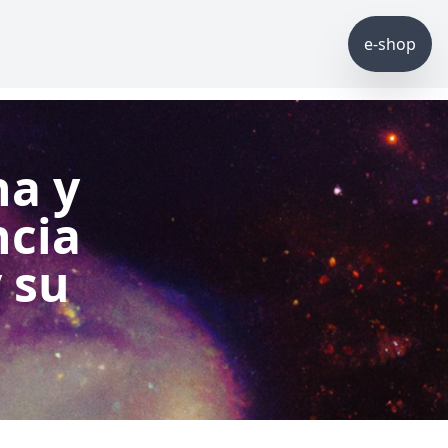
e-shop
na y
ncia
y su