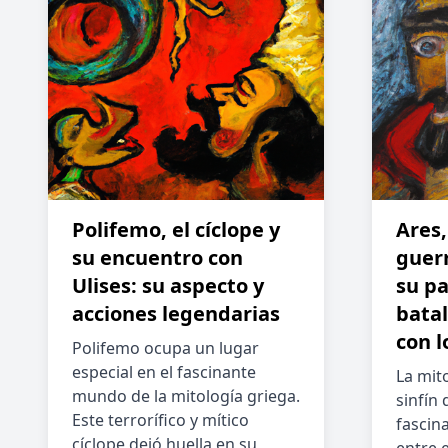
Polifemo, el cíclope y
Ares,
su encuentro con
guerr
Ulises: su aspecto y
su pa
acciones legendarias
batal
con l
Polifemo ocupa un lugar
especial en el fascinante
La mit
mundo de la mitología griega.
sinfín
Este terrorífico y mítico
fascin
cíclope dejó huella en su