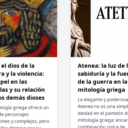
 el dios de la
Atenea: la luz de 
a y la violencia:
sabiduría y la fue
pel en las
de la guerra en la
las y su relación
mitología griega
os demás dioses
La elegante y poderosa
Atenea no es una simp
ología griega ofrece un
deidad en el panteón d
 de personajes
mitología griega; enca
antes y complejos, pero
combinación única de