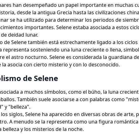
unares han desempeñado un papel importante en muchas cul
istoria, desde la antigua Grecia hasta las civilizaciones chin
unar se ha utilizado para determinar los periodos de siembr
cimientos importantes. Selene estaba asociada a estos cicl
 de deidad lunar.
o de Selene también está estrechamente ligado a los ciclos 
 representa sosteniendo una luna creciente o llena, simbo
e el astro nocturno. Selene es considerada la guardiana de
e la asocia con cierto misterio y con lo desconocido.
olismo de Selene
asociada a muchos símbolos, como el búho, la luna creciente
aballos. También suele asociarse a con palabras como "mist
" y "belleza".
e los siglos, Selene ha aparecido en diversas obras de arte,
tro. A menudo se la representa como una figura romántica 
 belleza y los misterios de la noche.