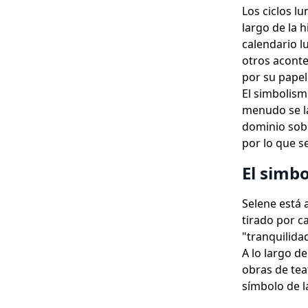
Los ciclos l
largo de la h
calendario l
otros aconte
por su papel
El simbolism
menudo se la
dominio sobr
por lo que s
El simb
Selene está 
tirado por c
"tranquilidad
A lo largo d
obras de tea
símbolo de la