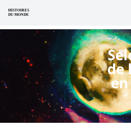
es
Sel
de 
en 