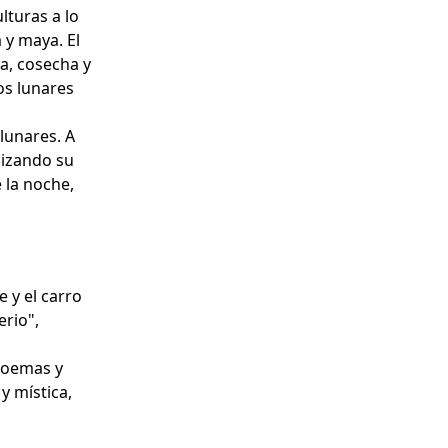
turas a lo
a y maya. El
a, cosecha y
os lunares
lunares. A
lizando su
 la noche,
 y el carro
erio",
 poemas y
y mística,