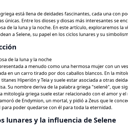
 griega está llena de deidades fascinantes, cada una con po
cas únicas. Entre los dioses y diosas más interesantes se en
osa de la luna y la noche. En este artículo, exploraremos la v
dean a Selene, su papel en los ciclos lunares y su simbolis
cción
osa de la luna y la noche
epresentada a menudo como una hermosa mujer con un ves
ada en un carro tirado por dos caballos blancos. En la mitol
s titanes Hiperión y Teia y suele estar asociada a otras deid
a. Su nombre deriva de la palabra griega "selenè", que sign
la mitología griega suele estar relacionado con el amor y e
amoró de Endymion, un mortal, y pidió a Zeus que le conced
 para poder quedarse con él para toda la eternidad.
os lunares y la influencia de Selene