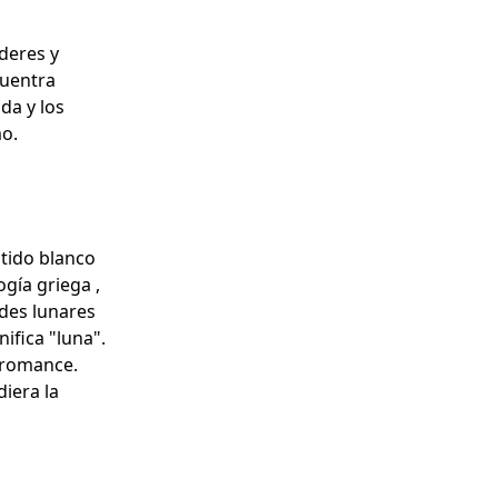
deres y
cuentra
ida y los
mo.
tido blanco
ogía griega ,
ades lunares
ifica "luna".
l romance.
iera la