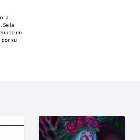
n la
. Se la
 menudo en
o por su