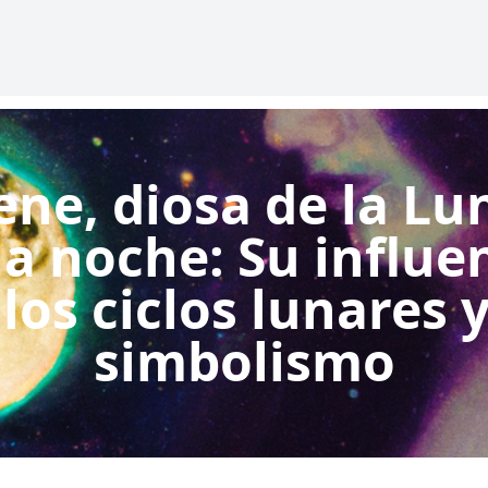
ene, diosa de la Lu
la noche: Su influe
los ciclos lunares 
simbolismo