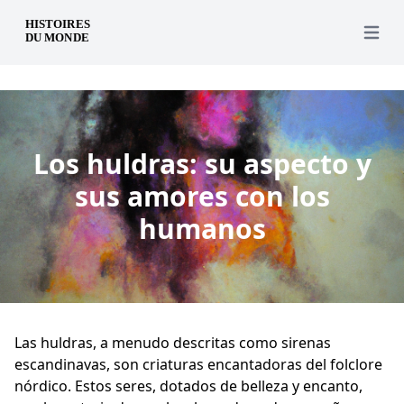
es
Open 
Los huldras: su aspecto y
sus amores con los
humanos
Las huldras, a menudo descritas como sirenas
escandinavas, son criaturas encantadoras del folclore
nórdico. Estos seres, dotados de belleza y encanto,