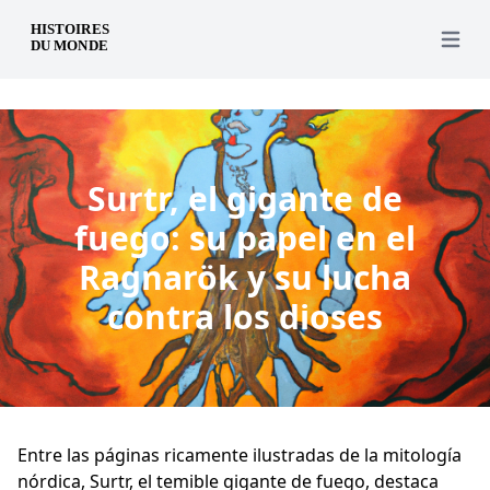
es
Open 
Surtr, el gigante de
fuego: su papel en el
Ragnarök y su lucha
contra los dioses
Entre las páginas ricamente ilustradas de la mitología
nórdica, Surtr, el temible gigante de fuego, destaca