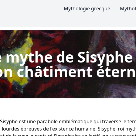
Mythologie grecque
Mythol
e mythe de Sisyphe 
on châtiment étern
Sisyphe est une parabole emblématique qui traverse le te
s lourdes épreuves de l'existence humaine. Sisyphe, roi myt