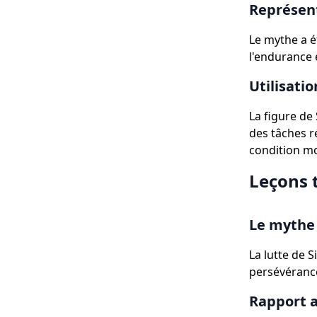
Représent
Le mythe a é
l'endurance 
Utilisati
La figure de
des tâches r
condition m
Leçons 
Le mythe
La lutte de 
persévérance
Rapport a