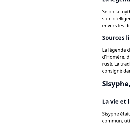
Selon la myt
son intellig
envers les di
Sources l
La légende d
d'Homère, d'
rusé. La trad
consigné dans
Sisyphe
La vie et
Sisyphe étai
commun, utili