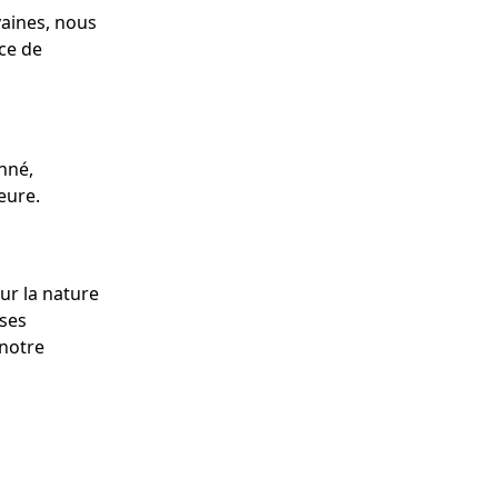
vaines, nous
ce de
nné,
ieure.
ur la nature
 ses
 notre