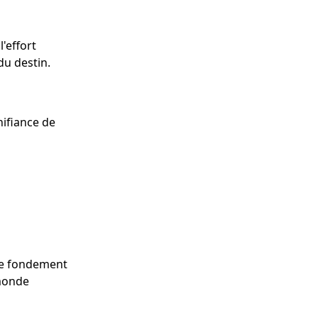
'effort
du destin.
nifiance de
mme fondement
 monde