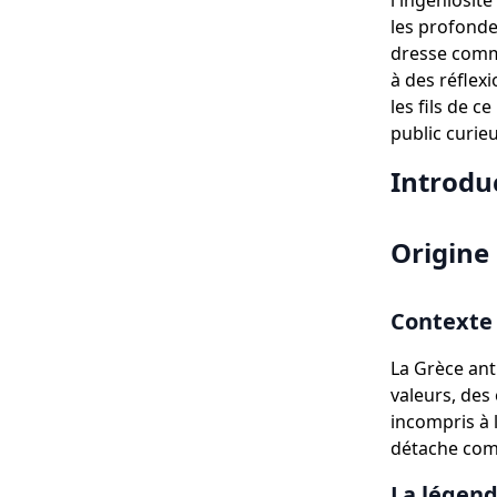
l'ingéniosité
les profonde
dresse comme
à des réflex
les fils de 
public curie
Introdu
Origine
Contexte 
La Grèce ant
valeurs, de
incompris à 
détache comm
La légend