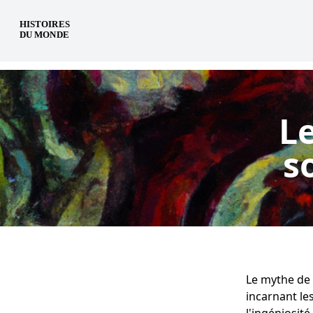
fr
L
s
Le mythe de 
incarnant le