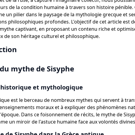
 et de la ruse, a capturé l'imaginaire collectif, nous poussan
urs de la condition humaine à travers son histoire pénible. 
 un pilier dans le paysage de la mythologie grecque et se
ions philosophiques profondes. L'objectif de cet article est 
ce mythe captivant, en proposant un contenu riche et optimi
ux de son héritage culturel et philosophique.
ction
 du mythe de Sisyphe
historique et mythologique
ique est le berceau de nombreux mythes qui servent à tra
s enseignements moraux et à expliquer des phénomènes nat
l'époque. Dans ce foisonnement de récits, le mythe de Sisy
e un miroir de l'astuce humaine face aux volontés divines
e de Sisyphe dans la Grèce antique