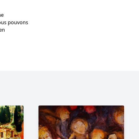
he
 nous pouvons
 en