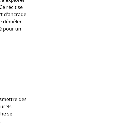
t à explorer
Ce récit se
rt d'ancrage
de démêler
sé pour un
nsmettre des
urels
phe se
.