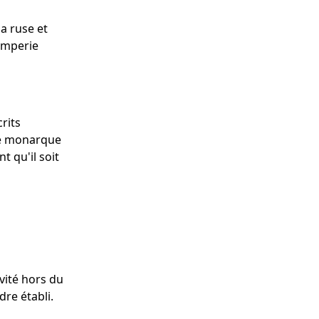
a ruse et
romperie
rits
 ce monarque
t qu'il soit
vité hors du
dre établi.