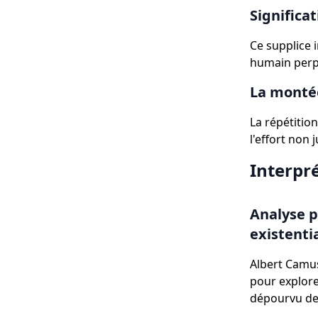
Significa
Ce supplice 
humain perpé
La montée
La répétition
l'effort non 
Interpr
Analyse p
existenti
Albert Camus
pour explore
dépourvu de 