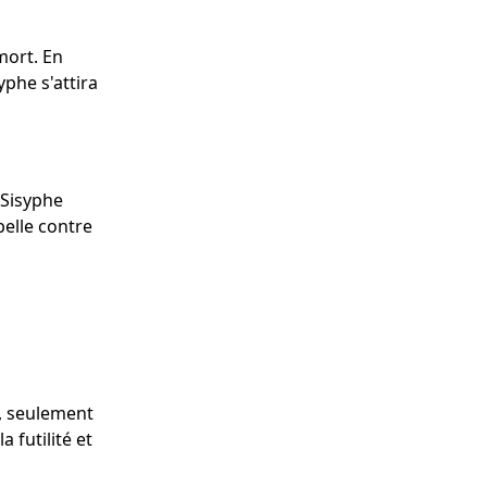
mort. En
phe s'attira
 Sisyphe
elle contre
, seulement
 futilité et