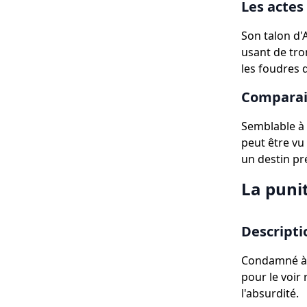
Les actes
Son talon d'
usant de tro
les foudres d
Comparais
Semblable à 
peut être vu
un destin pr
La punit
Descripti
Condamné à 
pour le voir 
l'absurdité.