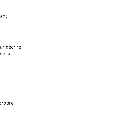
nant
.
ur décrire
de la
 propre