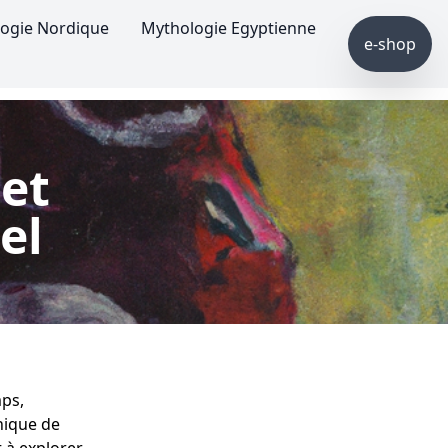
ogie Nordique
Mythologie Egyptienne
e-shop
et
el
mps,
hique de