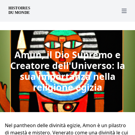
it
Open 
Amun, il Dio Supremo e
Creatore dell'Universo: la
sua importanza nella
religione egizia
Nel pantheon delle divinità egizie, Amon è un pilastro
di maestà e mistero. Venerato come una divinità le cui