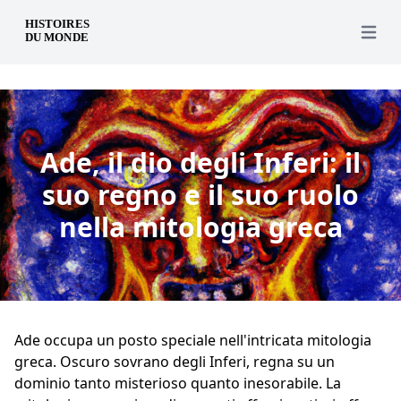
it
Open 
Ade, il dio degli Inferi: il
suo regno e il suo ruolo
nella mitologia greca
Ade occupa un posto speciale nell'intricata mitologia
greca. Oscuro sovrano degli Inferi, regna su un
dominio tanto misterioso quanto inesorabile. La