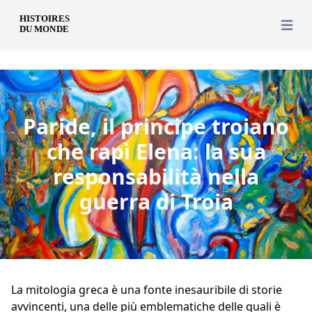
it
Open 
Paride, il principe troiano
che rapì Elena: la sua
responsabilità nella
guerra di Troia
La mitologia greca è una fonte inesauribile di storie
avvincenti, una delle più emblematiche delle quali è