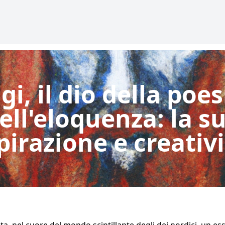
gi, il dio della poes
ell'eloquenza: la s
pirazione e creativ