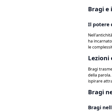
Bragi e 
Il potere 
Nell'antichit
ha incarnato
le complessit
Lezioni 
Bragi trasmet
della parola.
ispirare attr
Bragi n
Bragi nel