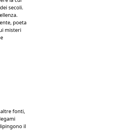
ere la cui
dei secoli.
ellenza.
ente, poeta
ui misteri
 e
altre fonti,
 legami
dipingono il