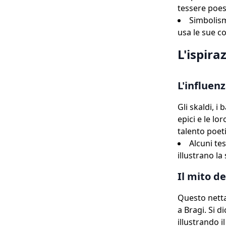
tessere poes
Simbolism
usa le sue c
L'ispira
L'influen
Gli skaldi, 
epici e le lo
talento poe
Alcuni te
illustrano la
Il mito d
Questo netta
a Bragi. Si 
illustrando i