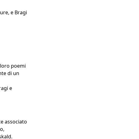
ure, e Bragi
i loro poemi
nte di un
ragi e
te associato
o,
skald.