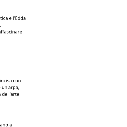
tica e l'Edda
.
affascinare
incisa con
é un'arpa,
dell'arte
tano a