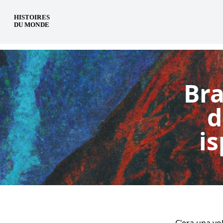
it
Bra
d
is