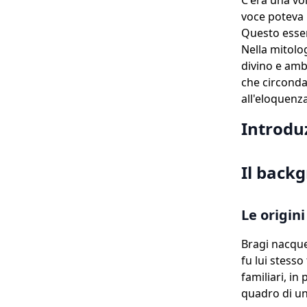
C'era una vol
voce poteva i
Questo esser
Nella mitolo
divino e amba
che circonda
all'eloquenza
Introdu
Il back
Le origin
Bragi nacque 
fu lui stesso
familiari, in
quadro di u