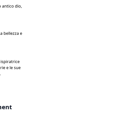
 antico dio,
la bellezza e
ispiratrice
rie e le sue
.
ment