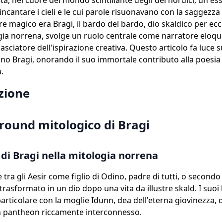
ta, nel cuore del mondo scintillante degli dei nordici, un ess
ncantare i cieli e le cui parole risuonavano con la saggezza 
e magico era Bragi, il bardo del bardo, dio skaldico per ecc
gia norrena, svolge un ruolo centrale come narratore eloqu
sciatore dell'ispirazione creativa. Questo articolo fa luce s
no Bragi, onorando il suo immortale contributo alla poesia
.
zione
ground mitologico di Bragi
i di Bragi nella mitologia norrena
tra gli Aesir come figlio di Odino, padre di tutti, o secondo 
 trasformato in un dio dopo una vita da illustre skald. I suoi
 particolare con la moglie Idunn, dea dell'eterna giovinezza, 
n pantheon riccamente interconnesso.