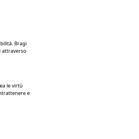
ilità. Bragi
 attraverso
a le virtù
intrattenere e