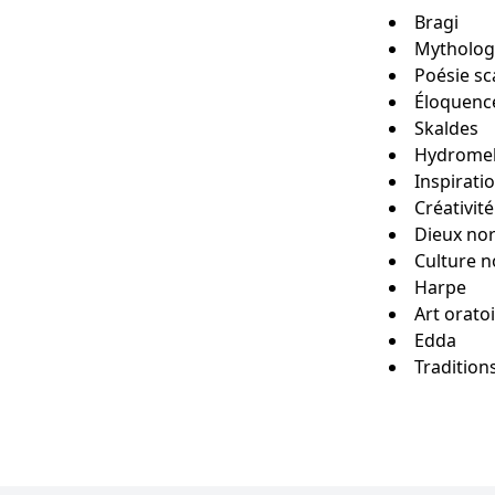
Bragi
Mytholog
Poésie s
Éloquenc
Skaldes
Hydromel 
Inspirati
Créativité
Dieux no
Culture 
Harpe
Art orato
Edda
Tradition