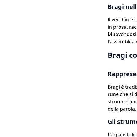
Bragi nell
Il vecchio e
in prosa, ra
Muovendosi tr
l'assemblea c
Bragi c
Rappresen
Bragi è trad
rune che si d
strumento de
della parola.
Gli strum
L'arpa e la l