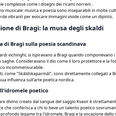
ie complesse come i disegni dei ricami norreni .
o musicale: musica e poesia sono inseparabili in molte cult
orde vibranti per evocare immagini vivide come un dipinto.
zione di Bragi: la musa degli skaldi
za di Bragi sulla poesia scandinava
i bardi vichinghi, si ispiravano a Bragi quando componevano 
ro saghe. Consideravano il dio come il loro protettore e la fo
tico incommensurabile.
sti, come "Skáldskaparmál", sono direttamente collegati a B
 sua influenza sull'arte poetica nordica.
ell'idromele poetico
re divino creato dal sangue del saggio Kvasir è strettamen
dice che conferisca a chi lo beve un talento poetico sovruman
l profondo legame tra l'idromele, Bragi e la vocazione dello 