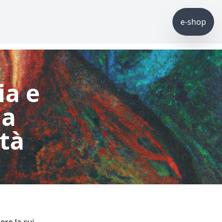
e-shop
ia e
ua
ità