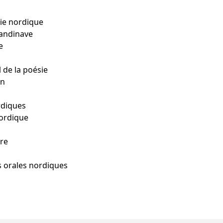
ie nordique
candinave
e
de la poésie
on
rdiques
nordique
ire
s orales nordiques