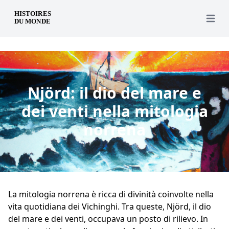
it
Open 
Njörd: il dio del mare e
dei venti nella mitologia
norrena
La mitologia norrena è ricca di divinità coinvolte nella
vita quotidiana dei Vichinghi. Tra queste, Njörd, il dio
del mare e dei venti, occupava un posto di rilievo. In