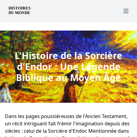
fr
Open 
L'Histoire de la Sorcière
d'Endor : Une Légende
Biblique au Moyen Âge
Dans les pages poussiéreuses de l'Ancien Testament,
un récit intriguant fait frémir l'imagination depuis des
siècles : celui de la Sorcière d'Endor. Mentionnée dans