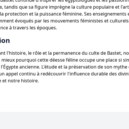
 Bastet continue d'inspirer les égyptologues et les passion
, tandis que sa figure imprègne la culture populaire et l'art
la protection et la puissance féminine. Ses enseignements 
mment évoqués par les mouvements féministes et culturels
nce à travers les époques.
ion
nt l'histoire, le rôle et la permanence du culte de Bastet, n
ieux pourquoi cette déesse féline occupe une place si si
e l'Égypte ancienne. L'étude et la préservation de son mythe 
un appel continu à redécouvrir l'influence durable des divin
 et notre histoire.