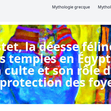
Mythologie grecque
Mythol
tet, la déesse félin
s temples en Égypt
 culte et son rôle 
 protection des foy