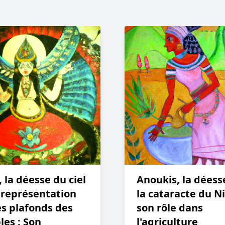
 la déesse du ciel
Anoukis, la déess
 représentation
la cataracte du Ni
es plafonds des
son rôle dans
es : Son
l'agriculture