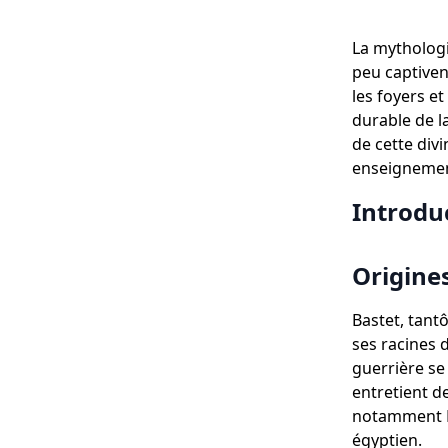
La mythologi
peu captiven
les foyers e
durable de la
de cette divi
enseignement
Introdu
Origines
Bastet, tant
ses racines 
guerrière se
entretient d
notamment Ra
égyptien.