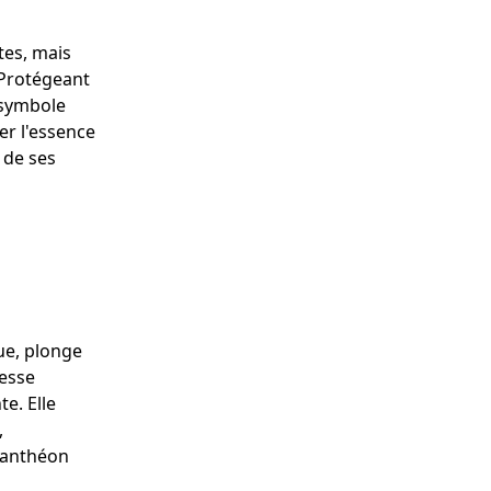
tes, mais
 Protégeant
 symbole
rer l'essence
t de ses
ue, plonge
éesse
e. Elle
,
 panthéon