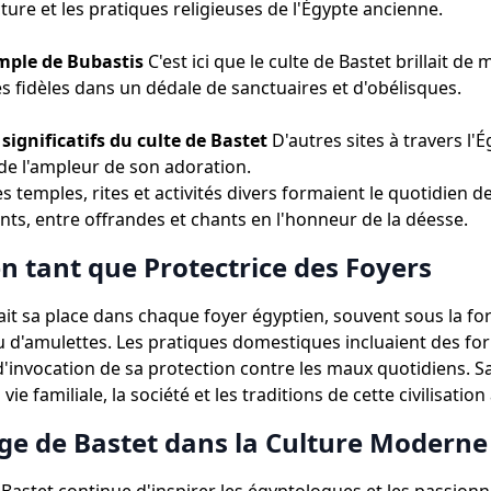
cture et les pratiques religieuses de l'Égypte ancienne.
mple de Bubastis
C'est ici que le culte de Bastet brillait de m
les fidèles dans un dédale de sanctuaires et d'obélisques.
 significatifs du culte de Bastet
D'autres sites à travers l'
e l'ampleur de son adoration.
s temples, rites et activités divers formaient le quotidien d
nts, entre offrandes et chants en l'honneur de la déesse.
n tant que Protectrice des Foyers
ait sa place dans chaque foyer égyptien, souvent sous la f
u d'amulettes. Les pratiques domestiques incluaient des fo
d'invocation de sa protection contre les maux quotidiens. 
 vie familiale, la société et les traditions de cette civilisatio
age de Bastet dans la Culture Moderne