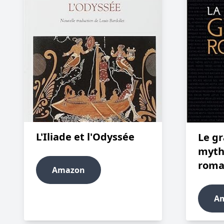
L'Iliade et l'Odyssée
Le gr
myth
roma
Amazon
A