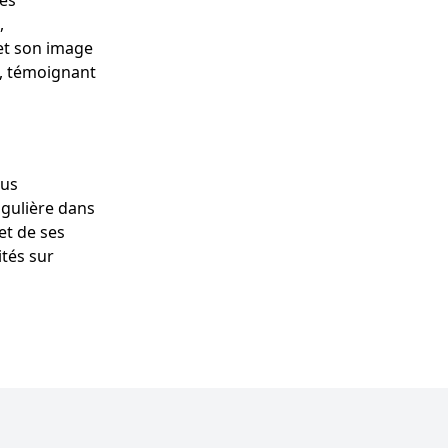
nés
,
et son image
, témoignant
ous
ngulière dans
et de ses
ités sur