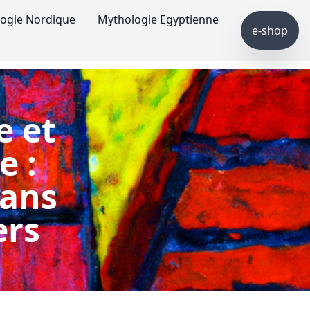
ogie Nordique
Mythologie Egyptienne
e-shop
e et
e :
dans
ers