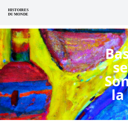
fr
Bas
se
Son
la