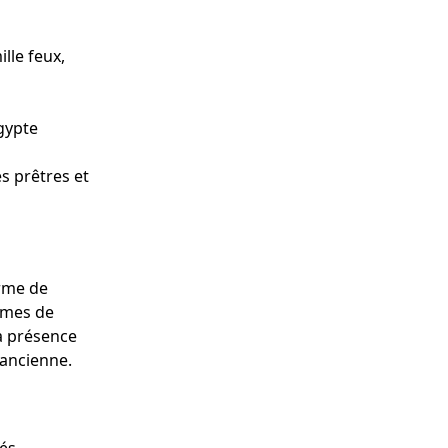
ille feux,
Égypte
es prêtres et
orme de
rmes de
Sa présence
n ancienne.