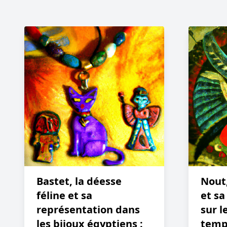
Bastet, la déesse
Nout,
féline et sa
et sa
représentation dans
sur l
les bijoux égyptiens :
templ