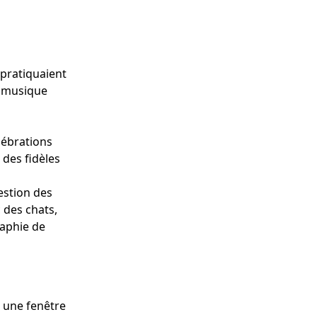
 pratiquaient
la musique
lébrations
 des fidèles
estion des
 des chats,
aphie de
t une fenêtre