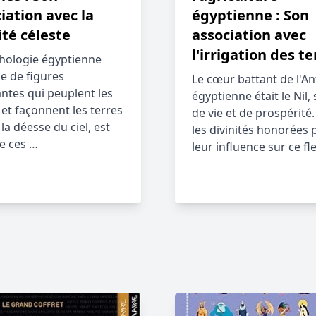
iation avec la
égyptienne : Son
ité céleste
association avec
l'irrigation des te
hologie égyptienne
e de figures
Le cœur battant de l'An
antes qui peuplent les
égyptienne était le Nil,
 et façonnent les terres
de vie et de prospérité
 la déesse du ciel, est
les divinités honorées 
de ces …
leur influence sur ce f