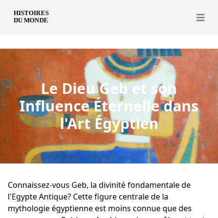
fr
Open 
Le Dieu Geb et son
Influence Éternelle dans
l'Art Égyptien
Connaissez-vous Geb, la divinité fondamentale de
l'Egypte Antique? Cette figure centrale de la
mythologie égyptienne est moins connue que des