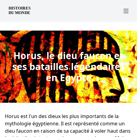
fr
Open 
Horus, le dieu faucon et
ses batailles légendaires
en Egypte
Horus est l'un des dieux les plus importants de la
mythologie égyptienne. Il est représenté comme un
dieu faucon en raison de sa capacité à voler haut dans