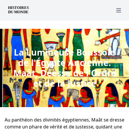
fr
Open 
La Lumineuse Boussole
de l'Égypte Ancienne:
Maât, Déesse de l'Ordre
et de la Justice
Au panthéon des divinités égyptiennes, Maât se dresse
comme un phare de vérité et de justesse, guidant une