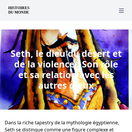
fr
Open 
Seth, le dieu du désert et
de la violence : Son rôle
et sa relation avec les
autres dieux
Dans la riche tapestry de la mythologie égyptienne,
Seth se distingue comme une figure complexe et