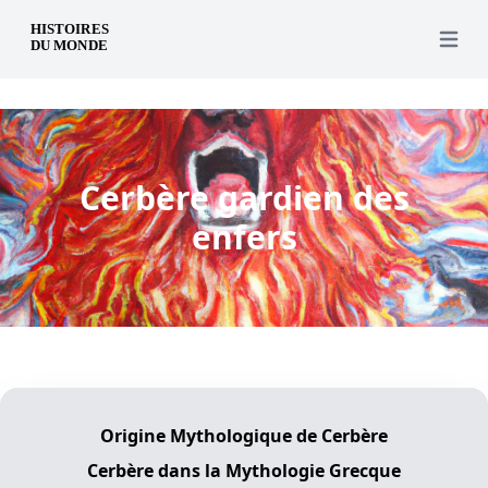
fr
Open 
Cerbère gardien des
enfers
Origine Mythologique de Cerbère
Cerbère dans la Mythologie Grecque