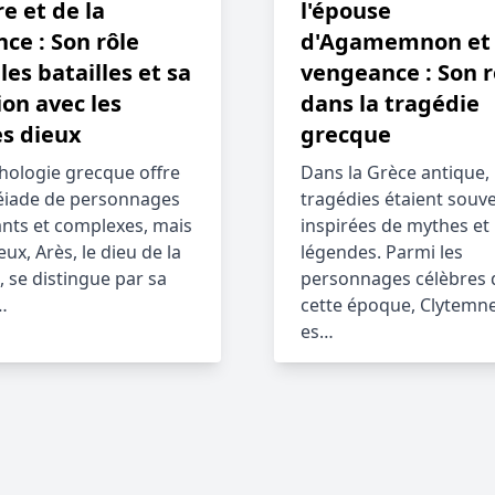
e et de la
l'épouse
nce : Son rôle
d'Agamemnon et 
les batailles et sa
vengeance : Son r
ion avec les
dans la tragédie
es dieux
grecque
hologie grecque offre
Dans la Grèce antique, 
éiade de personnages
tragédies étaient souv
ants et complexes, mais
inspirées de mythes et
ux, Arès, le dieu de la
légendes. Parmi les
, se distingue par sa
personnages célèbres 
…
cette époque, Clytemn
es…