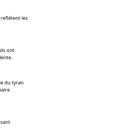
eflètent les
ls ont
lente.
e du tyran
naire
isant