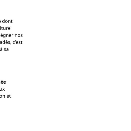
e dont
lture
régner nos
dès, c'est
à sa
sée
aux
on et