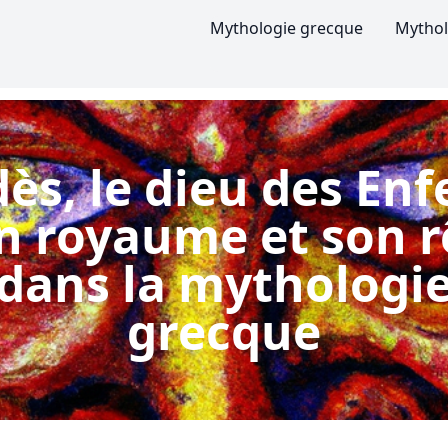
Mythologie grecque
Mythol
ès, le dieu des Enfe
n royaume et son r
dans la mythologi
grecque