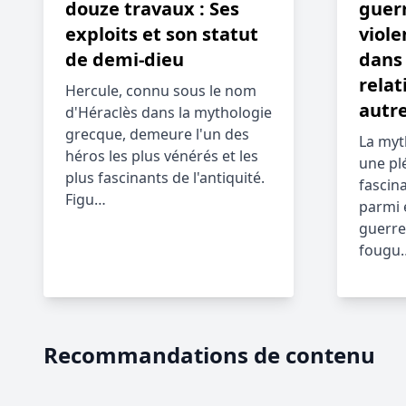
douze travaux : Ses
guerr
exploits et son statut
viole
de demi-dieu
dans 
relat
Hercule, connu sous le nom
autr
d'Héraclès dans la mythologie
grecque, demeure l'un des
La myt
héros les plus vénérés et les
une pl
plus fascinants de l'antiquité.
fascin
Figu…
parmi e
guerre
fougu
Recommandations de contenu