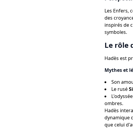
Les Enfers, 
des croyances
inspirés de 
symboles.
Le rôle
Hadès est pr
Mythes et l
Son amo
Le rusé
S
L'odyssée
ombres.
Hadès intera
dynamique d
que celui d'a