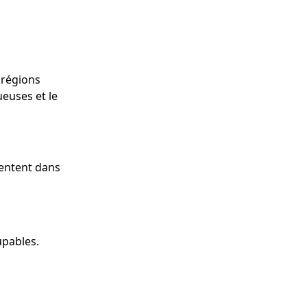
 régions
euses et le
rpentent dans
upables.