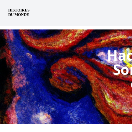
fr
Had
So