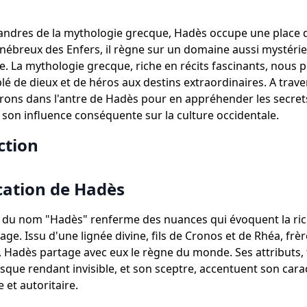
ndres de la mythologie grecque, Hadès occupe une place d
nébreux des Enfers, il règne sur un domaine aussi mystéri
e. La mythologie grecque, riche en récits fascinants, nous
é de dieux et de héros aux destins extraordinaires. A travers
ons dans l'antre de Hadès pour en appréhender les secret
on influence conséquente sur la culture occidentale.
ction
ication de Hadès
e du nom "Hadès" renferme des nuances qui évoquent la ri
ge. Issu d'une lignée divine, fils de Cronos et de Rhéa, frèr
 Hadès partage avec eux le règne du monde. Ses attributs, t
sque rendant invisible, et son sceptre, accentuent son cara
 et autoritaire.