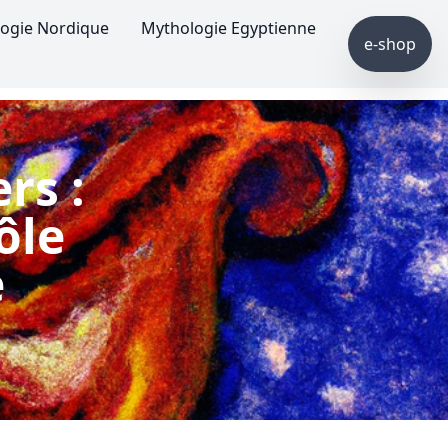
ogie Nordique
Mythologie Egyptienne
e-shop
rs :
ôle
e