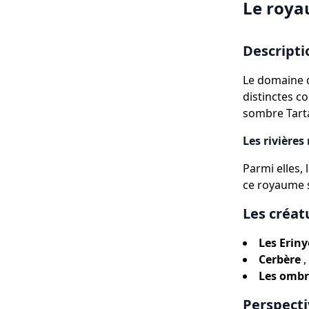
Le roya
Descripti
Le domaine d
distinctes c
sombre Tarta
Les rivière
Parmi elles, 
ce royaume 
Les créat
Les Eriny
Cerbère
,
Les ombr
Perspecti