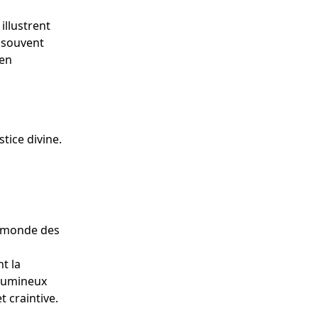
illustrent
t souvent
 en
tice divine.
u monde des
t la
 lumineux
t craintive.