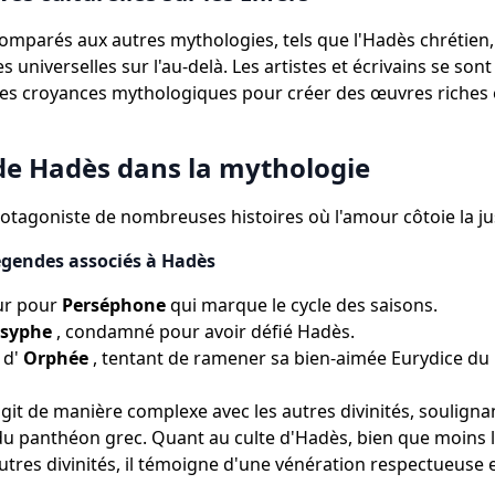
comparés aux autres mythologies, tels que l'Hadès chrétien, 
 universelles sur l'au-delà. Les artistes et écrivains se son
ces croyances mythologiques pour créer des œuvres riches
 de Hadès dans la mythologie
otagoniste de nombreuses histoires où l'amour côtoie la jus
égendes associés à Hadès
ur pour
Perséphone
qui marque le cycle des saisons.
isyphe
, condamné pour avoir défié Hadès.
 d'
Orphée
, tentant de ramener sa bien-aimée Eurydice d
git de manière complexe avec les autres divinités, soulignan
u panthéon grec. Quant au culte d'Hadès, bien que moins
utres divinités, il témoigne d'une vénération respectueuse e