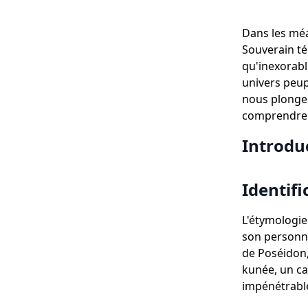
Dans les méa
Souverain té
qu'inexorabl
univers peupl
nous plonger
comprendre s
Introdu
Identif
L'étymologi
son personna
de Poséidon,
kunée, un ca
impénétrable