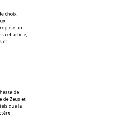
e choix.
eux
 propose un
 cet article,
s et
chesse de
e de Zeus et
els que la
ctère