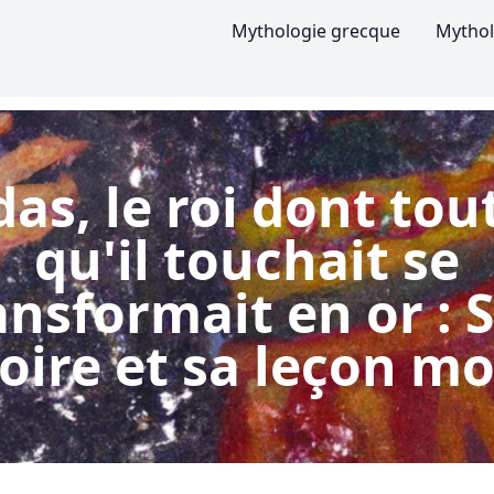
Mythologie grecque
Mythol
as, le roi dont tou
qu'il touchait se
ansformait en or : 
toire et sa leçon mo