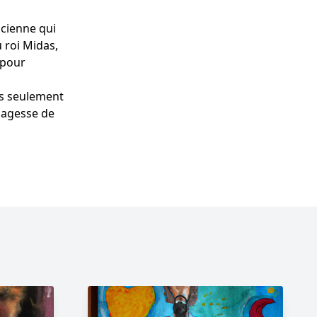
ncienne qui
 roi Midas,
 pour
as seulement
 sagesse de