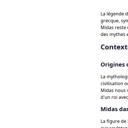
La légende d
grecque, symb
Midas reste 
des mythes e
Context
Origines 
La mythologi
civilisation 
Midas nous vi
d'un roi ave
Midas dans
La figure de