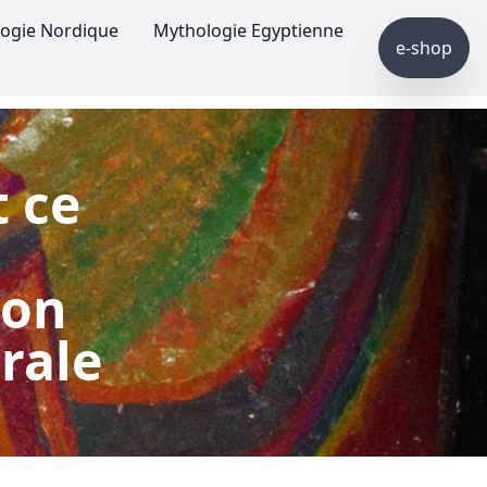
ogie Nordique
Mythologie Egyptienne
e-shop
t ce
Son
rale