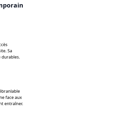
mporain
ccès
te. Sa
e durables.
ébranlable
rne face aux
t entraîner.