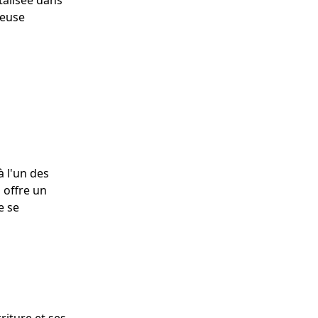
talisée dans
meuse
à l'un des
 offre un
e se