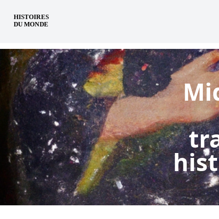
fr
Mid
tr
his