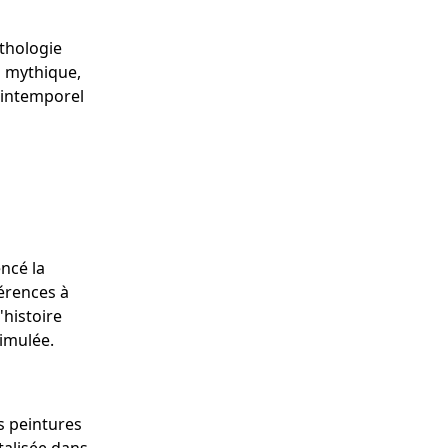
ythologie
oi mythique,
 intemporel
ncé la
férences à
'histoire
simulée.
s peintures