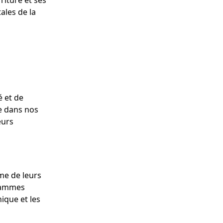
riture et ses
ales de la
é et de
se dans nos
eurs
sme de leurs
grammes
ique et les