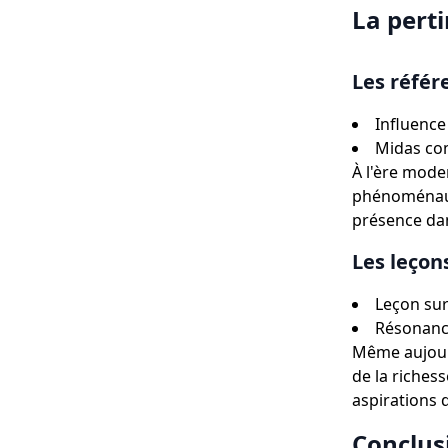
La pert
Les réfé
Influence
Midas com
À l'ère mode
phénoménaux,
présence dan
Les leçon
Leçon sur
Résonance
Même aujourd
de la riches
aspirations 
Conclus