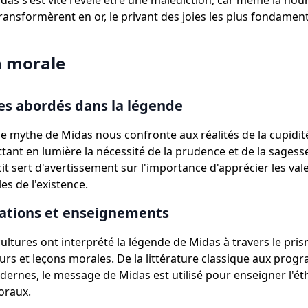
das s'est vite révélé être une malédiction, car même la nour
ransformèrent en or, le privant des joies les plus fondament
n morale
s abordés dans la légende
e le mythe de Midas nous confronte aux réalités de la cupidit
ettant en lumière la nécessité de la prudence et de la sages
cit sert d'avertissement sur l'importance d'apprécier les val
s de l'existence.
tations et enseignements
cultures ont interprété la légende de Midas à travers le pri
urs et leçons morales. De la littérature classique aux pro
dernes, le message de Midas est utilisé pour enseigner l'éth
oraux.