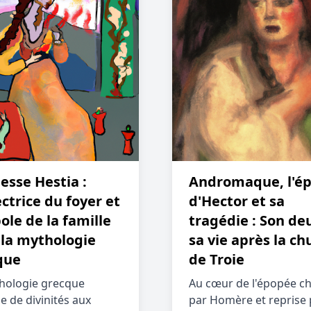
esse Hestia :
Andromaque, l'é
ctrice du foyer et
d'Hector et sa
le de la famille
tragédie : Son deu
 la mythologie
sa vie après la ch
que
de Troie
hologie grecque
Au cœur de l'épopée c
e de divinités aux
par Homère et reprise 