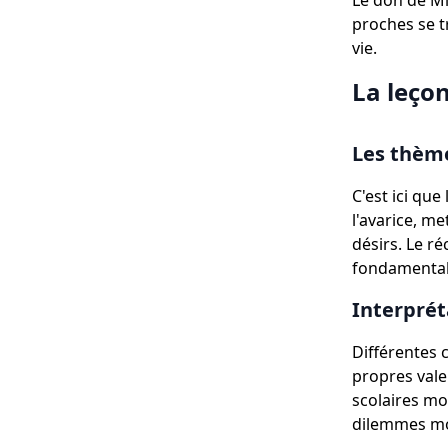
Le don de Mi
proches se t
vie.
La leço
Les thème
C'est ici qu
l'avarice, m
désirs. Le ré
fondamentale
Interpré
Différentes 
propres vale
scolaires mo
dilemmes m