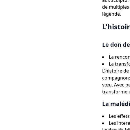
aux sculptur
de multiples
légende.
L'histoi
Le don d
La rencon
La transf
L'histoire d
compagnons d
vœu. Avec pe
transforme e
La malédi
Les effet
Les inter