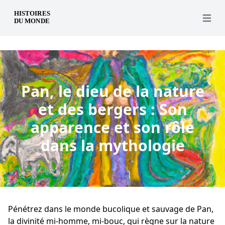
fr
Open 
Pan, le dieu de la nature
et des bergers : Son
apparence et son rôle
dans la mythologie
Pénétrez dans le monde bucolique et sauvage de Pan,
la divinité mi-homme, mi-bouc, qui règne sur la nature