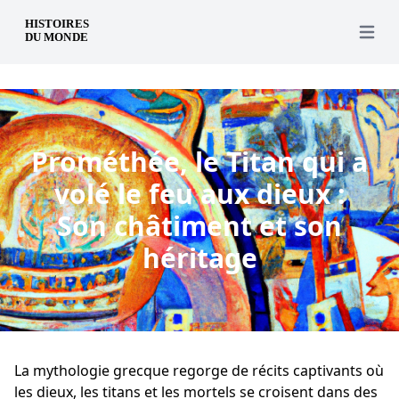
fr
Open 
Prométhée, le Titan qui a
volé le feu aux dieux :
Son châtiment et son
héritage
La mythologie grecque regorge de récits captivants où
les dieux, les titans et les mortels se croisent dans des