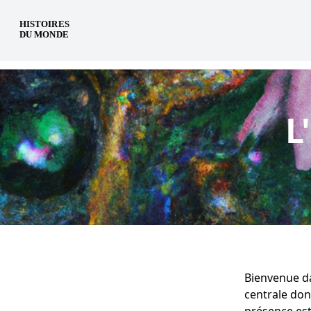
fr
L
Bienvenue da
centrale don