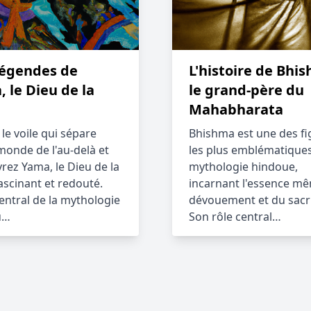
Légendes de
L'histoire de Bhi
 le Dieu de la
le grand-père du
Mahabharata
le voile qui sépare
Bhishma est une des fi
monde de l'au-delà et
les plus emblématiques
rez Yama, le Dieu de la
mythologie hindoue,
ascinant et redouté.
incarnant l'essence m
central de la mythologie
dévouement et du sacri
u…
Son rôle central…