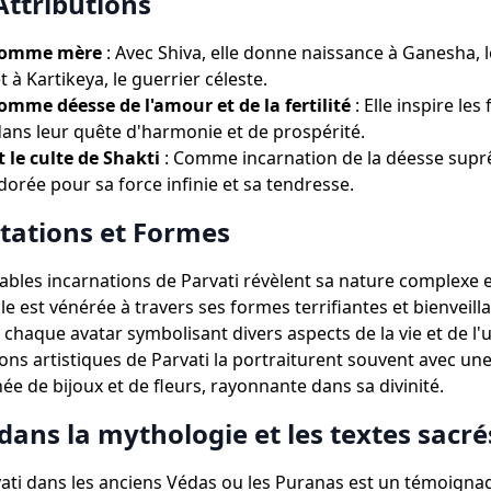
Attributions
 comme mère
: Avec Shiva, elle donne naissance à Ganesha, l
t à Kartikeya, le guerrier céleste.
omme déesse de l'amour et de la fertilité
: Elle inspire le
dans leur quête d'harmonie et de prospérité.
t le culte de Shakti
: Comme incarnation de la déesse supr
dorée pour sa force infinie et sa tendresse.
tations et Formes
bles incarnations de Parvati révèlent sa nature complexe e
le est vénérée à travers ses formes terrifiantes et bienveill
 chaque avatar symbolisant divers aspects de la vie et de l'u
ons artistiques de Parvati la portraiturent souvent avec un
ée de bijoux et de fleurs, rayonnante dans sa divinité.
dans la mythologie et les textes sacré
ati dans les anciens Védas ou les Puranas est un témoigna