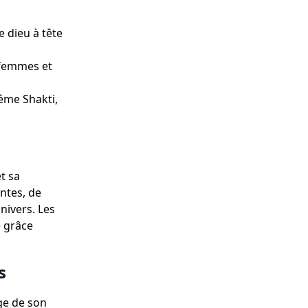
e dieu à tête
s femmes et
ême Shakti,
t sa
antes, de
nivers. Les
e grâce
s
ge de son