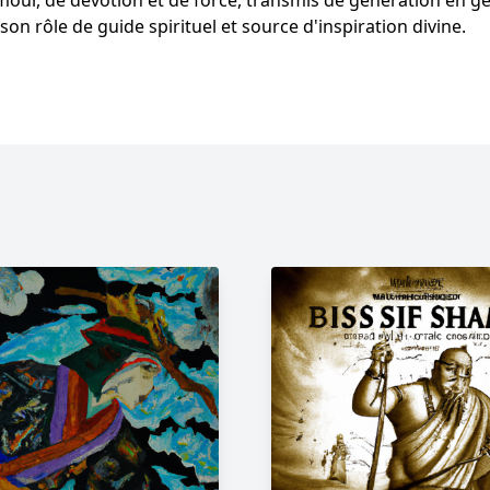
mour, de dévotion et de force, transmis de génération en g
on rôle de guide spirituel et source d'inspiration divine.