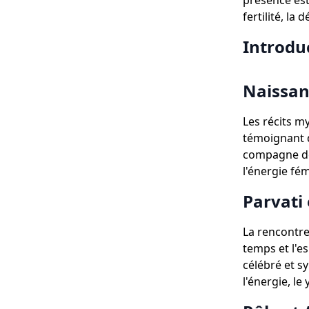
présence est
fertilité, la
Introdu
Naissan
Les récits m
témoignant d
compagne de 
l'énergie fém
Parvati 
La rencontre
temps et l'e
célébré et s
l'énergie, le 