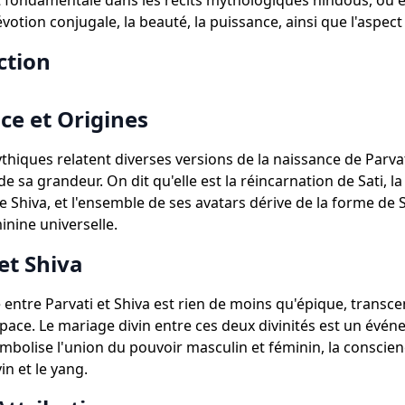
 fondamentale dans les récits mythologiques hindous, où el
 dévotion conjugale, la beauté, la puissance, ainsi que l'aspec
ction
ce et Origines
ythiques relatent diverses versions de la naissance de Parva
e sa grandeur. On dit qu'elle est la réincarnation de Sati, l
Shiva, et l'ensemble de ses avatars dérive de la forme de S
inine universelle.
et Shiva
 entre Parvati et Shiva est rien de moins qu'épique, transce
space. Le mariage divin entre ces deux divinités est un évé
ymbolise l'union du pouvoir masculin et féminin, la conscien
yin et le yang.