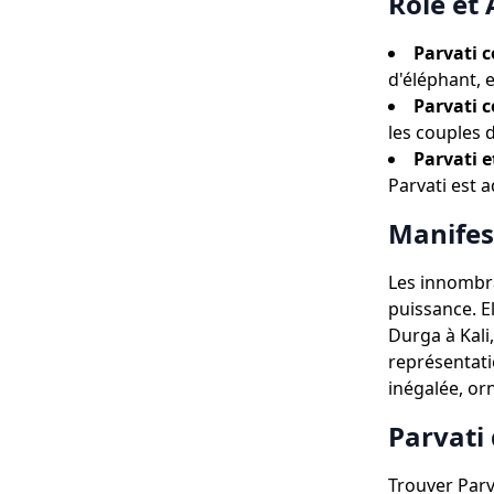
Rôle et 
Parvati
d'éléphant, e
Parvati c
les couples 
Parvati e
Parvati est a
Manifes
Les innombra
puissance. El
Durga à Kali,
représentati
inégalée, orn
Parvati 
Trouver Parv