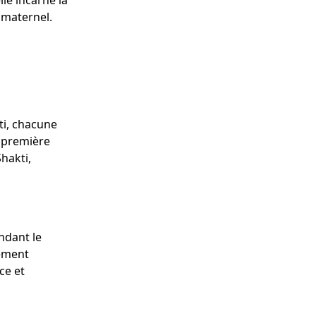
le incarne la
t maternel.
ti, chacune
a première
hakti,
ndant le
nement
ce et