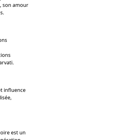
e, son amour
s.
ions
tions
rvati.
et influence
isée,
toire est un