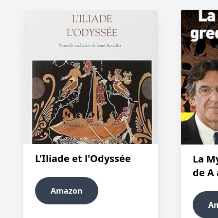
L'Iliade et l'Odyssée
La M
de A 
Amazon
A