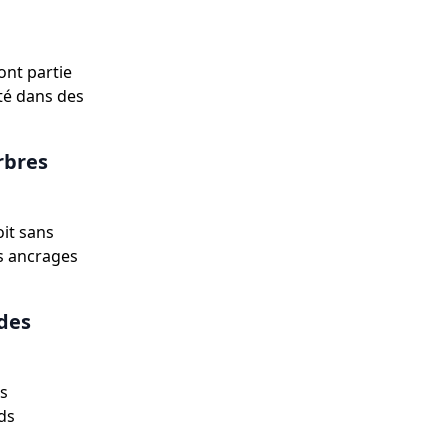
ont partie
té dans des
rbres
oit sans
es ancrages
 des
is
nds