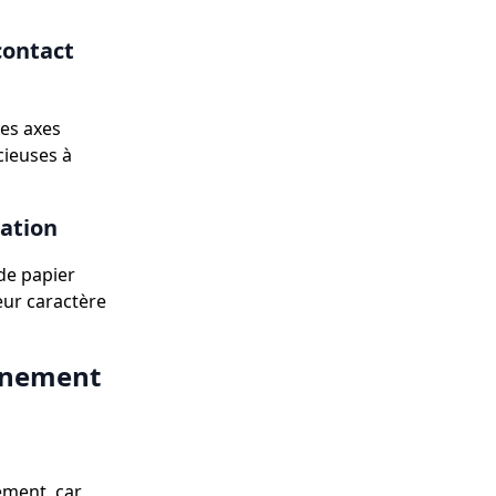
contact
es axes
ncieuses à
ration
de papier
eur caractère
onnement
ement, car