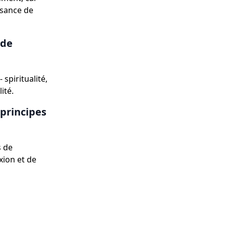
ssance de
 de
spiritualité,
ité.
 principes
s de
xion et de