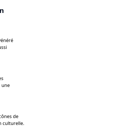
on
vénéré
ussi
es
s une
icônes de
 culturelle.