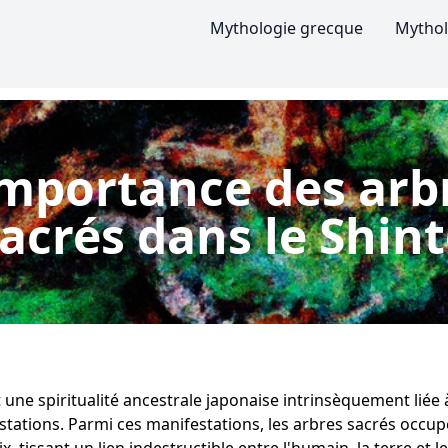
Mythologie grecque
Mythol
importance des arb
acrés dans le Shin
 une spiritualité ancestrale japonaise intrinsèquement liée 
stations. Parmi ces manifestations, les arbres sacrés occu