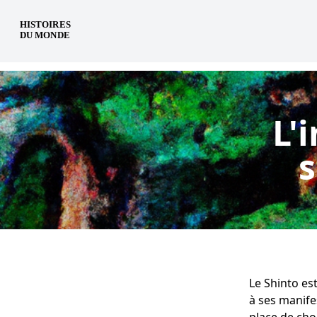
fr
L'
s
Le Shinto est
à ses manife