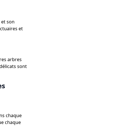
 et son
ctuaires et
tres arbres
délicats sont
es
dans chaque
que chaque