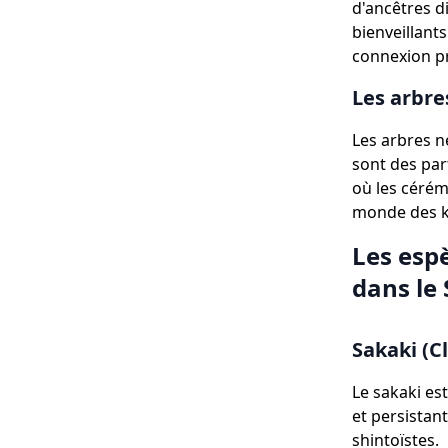
d'ancêtres d
bienveillant
connexion pr
Les arbre
Les arbres n
sont des part
où les cérémo
monde des ka
Les esp
dans le 
Sakaki (C
Le sakaki est
et persistant
shintoïstes.