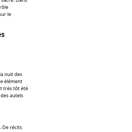
e sacré. Dans
rôle
sur le
es
la nuit des
ue élément
t très tôt été
 des autels
 De récits