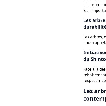
elle promeut
leur importa
Les arbre
durabilit
Les arbres, d
nous rappela
Initiativ
du Shinto
Face à la déf
reboisement 
respect mutu
Les arbr
contem