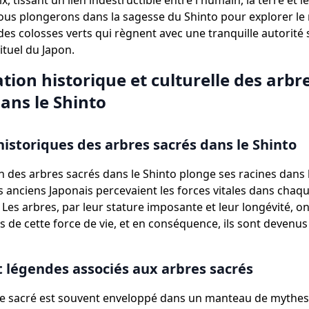
x, tissant un lien indestructible entre l'humain, la terre et l
 nous plongerons dans la sagesse du Shinto pour explorer le 
es colosses verts qui règnent avec une tranquille autorité 
ituel du Japon.
ation historique et culturelle des arbr
ans le Shinto
historiques des arbres sacrés dans le Shinto
n des arbres sacrés dans le Shinto plonge ses racines dans 
s anciens Japonais percevaient les forces vitales dans chaq
 Les arbres, par leur stature imposante et leur longévité, on
 de cette force de vie, et en conséquence, ils sont devenus
 légendes associés aux arbres sacrés
e sacré est souvent enveloppé dans un manteau de mythes.