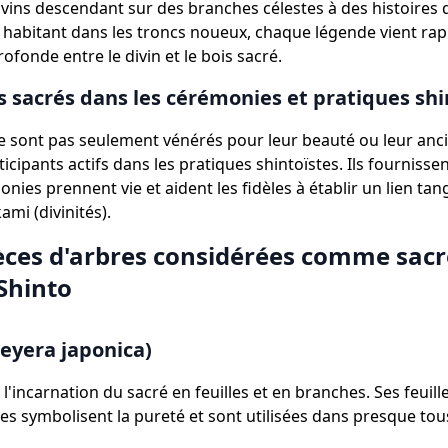
ivins descendant sur des branches célestes à des histoires d
s habitant dans les troncs noueux, chaque légende vient rap
ofonde entre le divin et le bois sacré.
s sacrés dans les cérémonies et pratiques shi
e sont pas seulement vénérés pour leur beauté ou leur anci
icipants actifs dans les pratiques shintoïstes. Ils fournisse
nies prennent vie et aident les fidèles à établir un lien tang
mi (divinités).
èces d'arbres considérées comme sac
Shinto
leyera japonica)
 l'incarnation du sacré en feuilles et en branches. Ses feuille
es symbolisent la pureté et sont utilisées dans presque tous