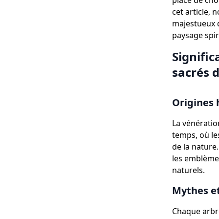
place de choi
cet article,
majestueux d
paysage spir
Signific
sacrés d
Origines 
La vénératio
temps, où le
de la nature.
les emblèmes
naturels.
Mythes et
Chaque arbr