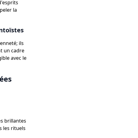
'esprits
peler la
ntoïstes
enneté; ils
nt un cadre
ible avec le
rées
s brillantes
 les rituels