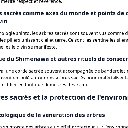
 mérite respect et révérence.
s sacrés comme axes du monde et points de 
vin
ologie shinto, les arbres sacrés sont souvent vus comme d
s piliers unissant ciel et terre. Ce sont les sentinelles sile
elles le divin se manifeste.
ue du Shimenawa et autres rituels de conséc
a, une corde sacrée souvent accompagnée de banderoles 
ouvent enroulé autour des arbres sacrés pour matérialiser l
 sanctifier en tant que demeures des kami.
es sacrés et la protection de l'envir
ologique de la vénération des arbres
n shintoïste des arbres a un effet protecteur sur l'environn