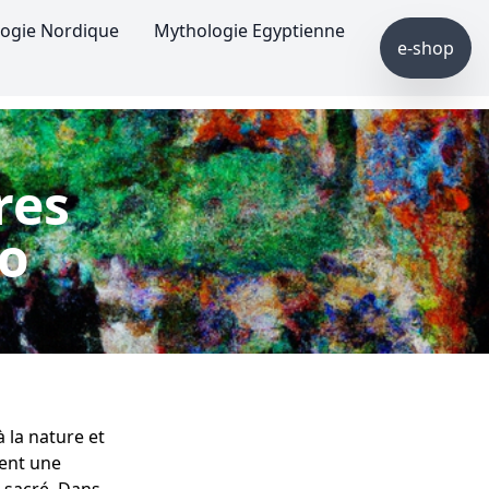
ogie Nordique
Mythologie Egyptienne
e-shop
res
to
à la nature et
pent une