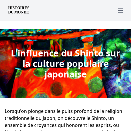
fr
Open 
L'influence du Shinto sur
la culture populaire
japonaise
Lorsqu'on plonge dans le puits profond de la religion
traditionnelle du Japon, on découvre le Shinto, un
ensemble de croyances qui honorent les esprits, ou