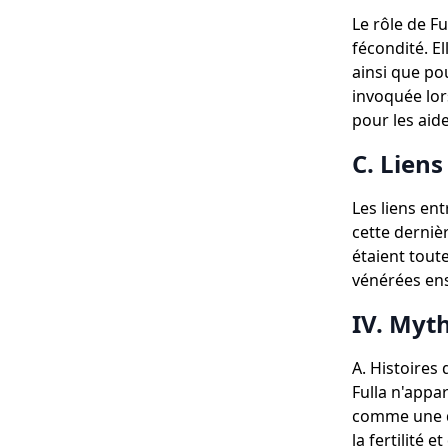
Le rôle de Fu
fécondité. El
ainsi que pou
invoquée lor
pour les aid
C. Liens
Les liens ent
cette derniè
étaient toute
vénérées ens
IV. Myth
A. Histoires
Fulla n'appa
comme une dé
la fertilité 