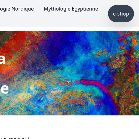
ogie Nordique
Mythologie Egyptienne
e-shop
a
ue