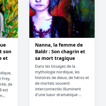
que
Nanna, la femme de
t son
Baldr : Son chagrin et
e et
sa mort tragique
Dans les tissages de la
mythologie nordique, les
dique,
histoires de dieux, de héros et
 Frey,
de mortels souvent
rité, de
interconnectés illuminent
Il est
d'une lueur dramatique …
om…