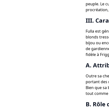
peuple. Le cu
procréation,
III. Car
Fulla est g
blonds tress
bijou ou enco
de gardienne 
fidèle à Frig
A. Attr
Outre sa che
portant des 
Bien que sa 
tout comme u
B. Rôle 