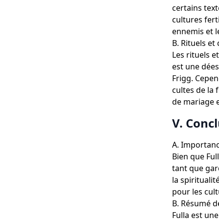
certains tex
cultures fert
ennemis et l
B. Rituels et
Les rituels e
est une dées
Frigg. Cepen
cultes de la 
de mariage e
V. Conc
A. Importance
Bien que Ful
tant que gard
la spirituali
pour les cul
B. Résumé de
Fulla est un