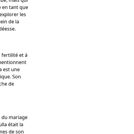
nue, mais qui
e en tant que
 explorer les
sein de la
déesse.
ertilité et à
 mentionnent
a est une
ique. Son
âche de
r, du mariage
la était la
èmes de son