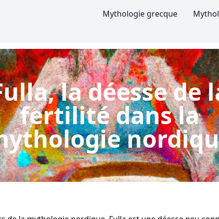
Mythologie grecque
Mythol
Fulla, la déesse de l
fertilité dans la
ythologie nordiq