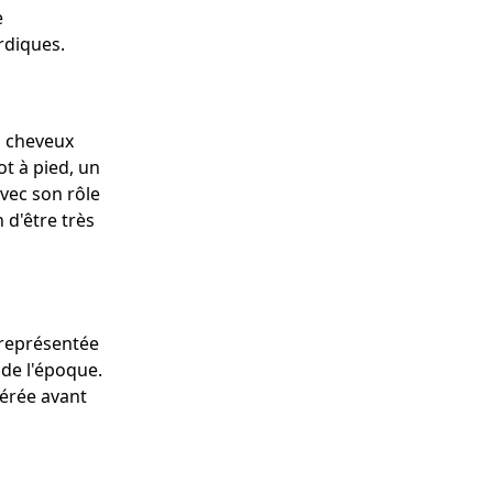
e
rdiques.
s cheveux
ot à pied, un
avec son rôle
 d'être très
 représentée
 de l'époque.
dérée avant