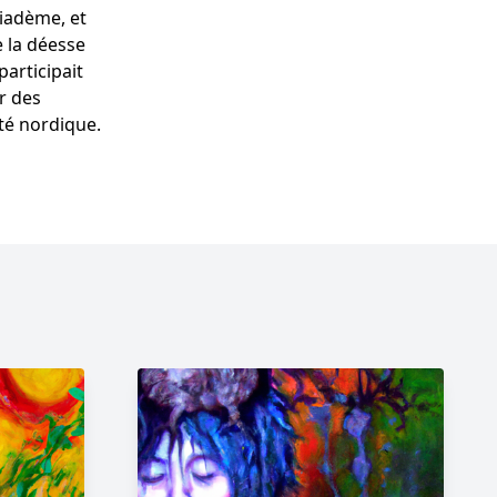
diadème, et
 la déesse
participait
r des
ité nordique.