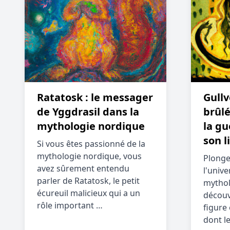
Ratatosk : le messager
Gullv
de Yggdrasil dans la
brûlé
mythologie nordique
la gu
son l
Si vous êtes passionné de la
mythologie nordique, vous
Plong
avez sûrement entendu
l'unive
parler de Ratatosk, le petit
mythol
écureuil malicieux qui a un
découv
rôle important …
figure
dont le