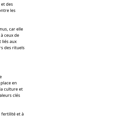
 et des
ontre les
nus, car elle
 à ceux de
 liés aux
rs des rituels
e
 place en
la culture et
valeurs clés
ertilité et à