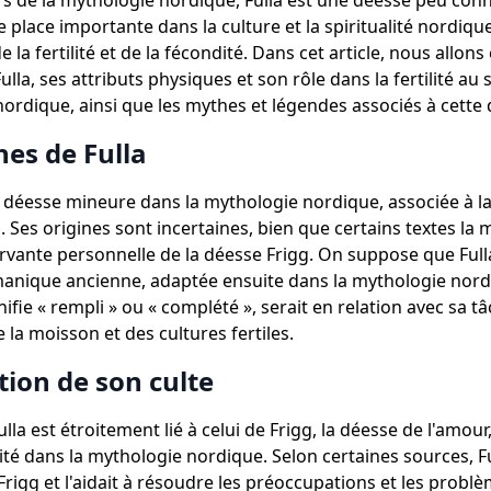
rs de la mythologie nordique, Fulla est une déesse peu con
 place importante dans la culture et la spiritualité nordiqu
e la fertilité et de la fécondité. Dans cet article, nous allons
ulla, ses attributs physiques et son rôle dans la fertilité au 
ordique, ainsi que les mythes et légendes associés à cette 
nes de Fulla
e déesse mineure dans la mythologie nordique, associée à la f
n. Ses origines sont incertaines, bien que certains textes la
vante personnelle de la déesse Frigg. On suppose que Full
manique ancienne, adaptée ensuite dans la mythologie nord
ifie « rempli » ou « complété », serait en relation avec sa t
 la moisson et des cultures fertiles.
tion de son culte
ulla est étroitement lié à celui de Frigg, la déesse de l'amou
ilité dans la mythologie nordique. Selon certaines sources, Ful
Frigg et l'aidait à résoudre les préoccupations et les probl