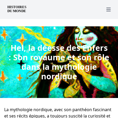
fr
Open 
Hel, la déesse des Enfers
: Son royaume et son rôle
dans la mythologie
nordique
La mythologie nordique, avec son panthéon fascinant
et ses récits épiques, a toujours suscité la curiosité et