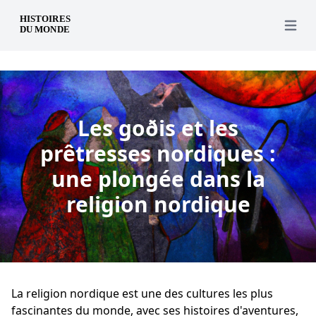
fr
Open 
Les goðis et les
prêtresses nordiques :
une plongée dans la
religion nordique
La religion nordique est une des cultures les plus
fascinantes du monde, avec ses histoires d'aventures,