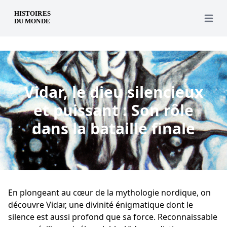
fr
Open 
Vidar, le dieu silencieux
et puissant : Son rôle
dans la bataille finale
En plongeant au cœur de la mythologie nordique, on
découvre Vidar, une divinité énigmatique dont le
silence est aussi profond que sa force. Reconnaissable