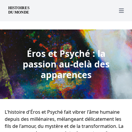
fr
Open 
Éros et Psyché : la
passion au-delà des
apparences
L'histoire d'Éros et Psyché fait vibrer l'âme humaine
depuis des millénaires, mélangeant délicatement les
fils de l'amour, du mystère et de la transformation. La