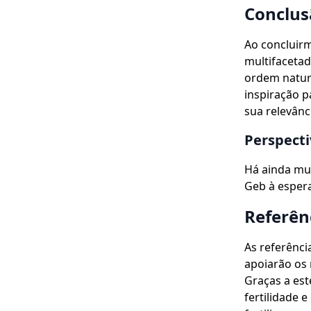
Conclus
Ao concluir
multifacetad
ordem natura
inspiração p
sua relevânc
Perspecti
Há ainda mui
Geb à esper
Referên
As referênci
apoiarão os 
Graças a est
fertilidade 