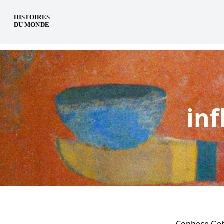
pt
inf