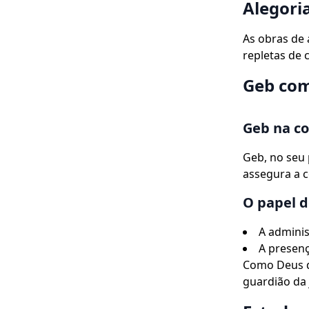
Alegoria
As obras de
repletas de 
Geb com
Geb na co
Geb, no seu 
assegura a c
O papel d
A adminis
A presenç
Como Deus d
guardião da 