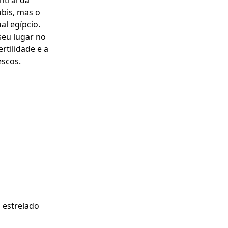
ntral da
bis, mas o
al egípcio.
seu lugar no
rtilidade e a
escos.
 estrelado