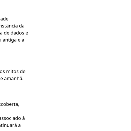
dade
nstância da
za de dados e
 antiga e a
vos mitos de
de amanhã.
scoberta,
 associado à
ntinuará a