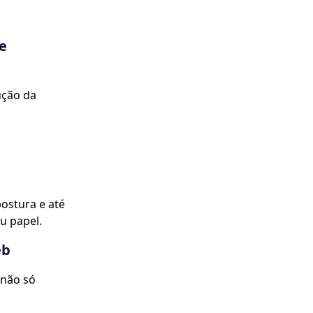
 e
ução da
postura e até
u papel.
eb
 não só