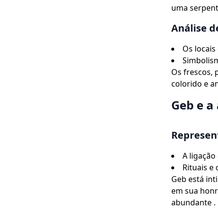
uma serpente
Análise d
Os locais
Simbolism
Os frescos,
colorido e a
Geb e a 
Represent
A ligação
Rituais e
Geb está inti
em sua honr
abundante .