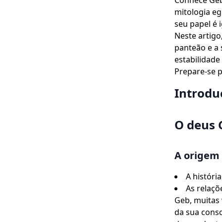
Conhece Geb,
mitologia e
seu papel é 
Neste artig
panteão e a 
estabilidade
Prepare-se 
Introdu
O deus 
A origem 
A históri
As relaçõ
Geb, muitas
da sua conso