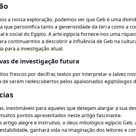
ão
mos a nossa exploração, podemos ver que Geb é uma divin
a que personifica tanto a generosidade da terra como a co
l e social do Egipto. A arte egípcia fornece-nos uma rique
ara continuarmos a descobrir a influência de Geb na cultura
ia para a investigação atual.
vas de investigação futura
tos frescos por decifrar, textos por interpretar e talvez no
a de serem redescobertos pelos apaixonados egiptólogos 
cias
as, inestimáveis para aqueles que desejam alargar a sua de
muitos pontos apresentados neste artigo fascinante.
e artigo alegre e instrutivo, o deus mitológico egípcio Geb,
e estabilidade, ganhará vida na imaginação dos leitores e co