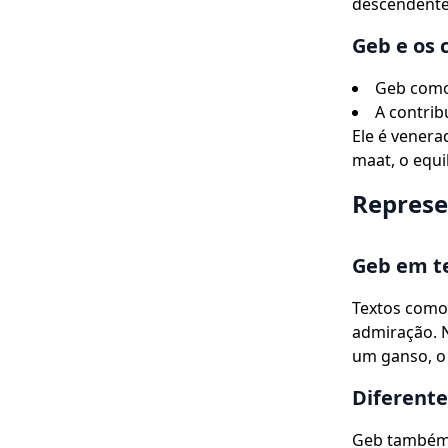
descendentes
Geb e os 
Geb como 
A contrib
Ele é venera
maat, o equi
Represe
Geb em te
Textos como
admiração. N
um ganso, o
Diferente
Geb também