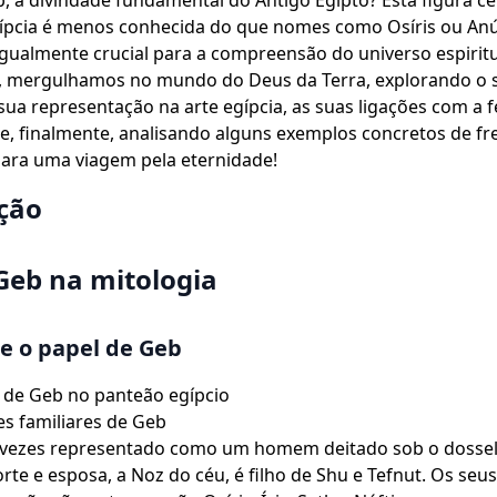
 a divindade fundamental do Antigo Egipto? Esta figura ce
gípcia é menos conhecida do que nomes como Osíris ou Anú
igualmente crucial para a compreensão do universo espiritu
o, mergulhamos no mundo do Deus da Terra, explorando o 
sua representação na arte egípcia, as suas ligações com a fe
 e, finalmente, analisando alguns exemplos concretos de fr
para uma viagem pela eternidade!
ção
Geb na mitologia
e o papel de Geb
a de Geb no panteão egípcio
es familiares de Geb
 vezes representado como um homem deitado sob o dossel
rte e esposa, a Noz do céu, é filho de Shu e Tefnut. Os seus