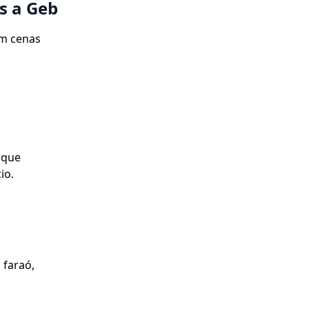
as a Geb
om cenas
 que
io.
 faraó,