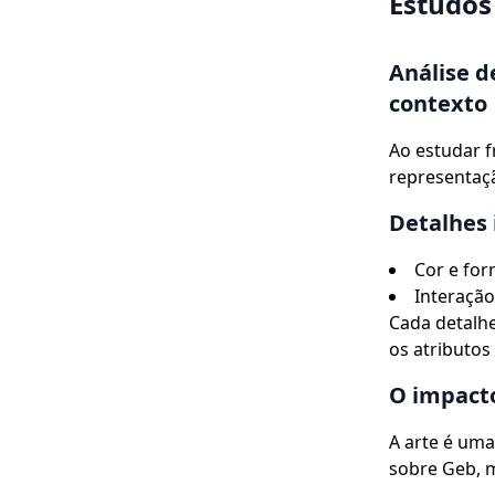
Estudos 
Análise d
contexto
Ao estudar f
representaç
Detalhes 
Cor e fo
Interação
Cada detalhe
os atributo
O impact
A arte é uma
sobre Geb, m