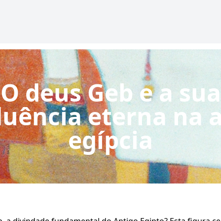
O deus Geb e a sua
luência eterna na 
egípcia