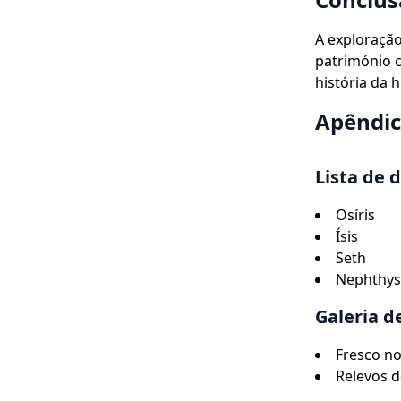
A exploração
património c
história da
Apêndic
Lista de 
Osíris
Ísis
Seth
Nephthys
Galeria d
Fresco no
Relevos 