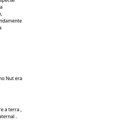
special
ua
e,
fundamente
a
mo Nut era
 a terra ,
ternal .