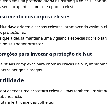
o emblema da proteção divina na mitologia egípcia , cobrin
s seus ocupantes com o seu poder celestial.
ascimento dos corpos celestes
 Nut dava origem a corpos celestes, promovendo assim o cic
ó: proteção real
e que a deusa mantinha uma vigilância especial sobre o far
 no seu poder protetor.
 orações para invocar a proteção de Nut
e rituais complexos para obter as graças de Nut, imploran
ontra perigos e pragas.
rtilidade
 era apenas uma protetora celestial, mas também um símb
e abundância.
ut na fertilidade das colheitas