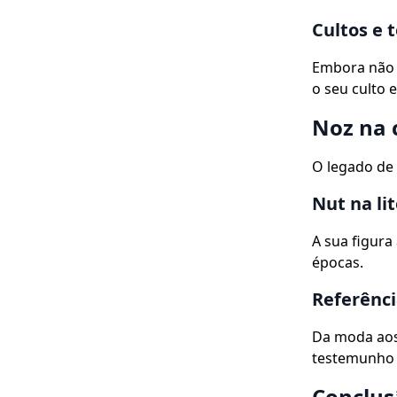
Cultos e 
Embora não 
o seu culto 
Noz na 
O legado de 
Nut na li
A sua figura
épocas.
Referênci
Da moda aos
testemunho d
Conclus