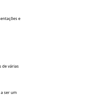
sentações e
s de várias
 a ser um