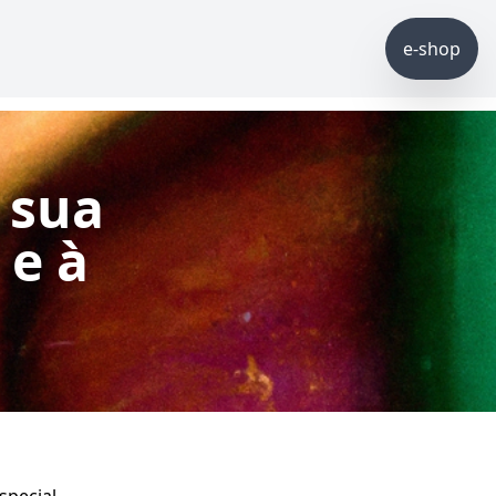
e-shop
 sua
 e à