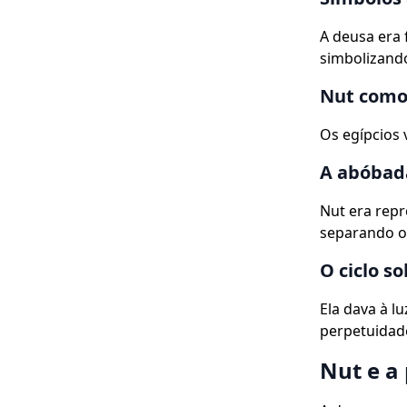
A deusa era 
simbolizando
Nut como
Os egípcios 
A abóbada
Nut era repr
separando o
O ciclo s
Ela dava à l
perpetuidade
Nut e a