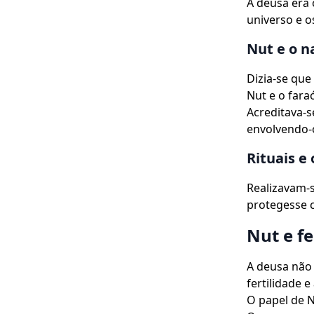
A deusa era 
universo e o
Nut e o n
Dizia-se que
Nut e o fara
Acreditava-s
envolvendo-o
Rituais e
Realizavam-s
protegesse c
Nut e fe
A deusa não
fertilidade 
O papel de N