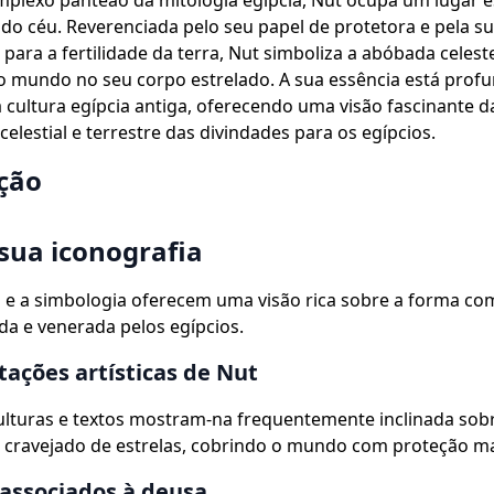
mplexo panteão da mitologia egípcia, Nut ocupa um lugar e
o céu. Reverenciada pelo seu papel de protetora e pela s
 para a fertilidade da terra, Nut simboliza a abóbada celest
o mundo no seu corpo estrelado. A sua essência está pro
 cultura egípcia antiga, oferecendo uma visão fascinante d
celestial e terrestre das divindades para os egípcios.
ção
 sua iconografia
a e a simbologia oferecem uma visão rica sobre a forma co
a e venerada pelos egípcios.
ações artísticas de Nut
ulturas e textos mostram-na frequentemente inclinada sobre
 cravejado de estrelas, cobrindo o mundo com proteção ma
associados à deusa