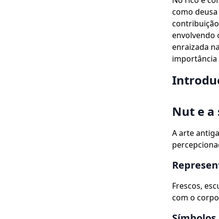
No rico e co
como deusa d
contribuição
envolvendo 
enraizada na
importância 
Introdu
Nut e a
A arte antig
percepcionad
Represent
Frescos, esc
com o corpo
Símbolos 