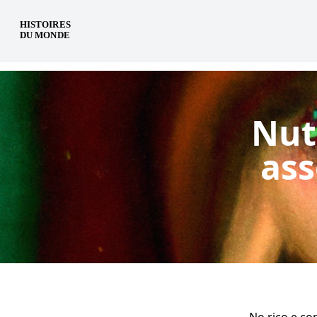
pt
Nut
ass