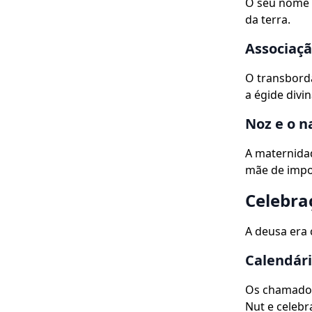
O seu nome 
da terra.
Associaçã
O transborda
a égide divi
Noz e o n
A maternidad
mãe de impo
Celebra
A deusa era 
Calendári
Os chamados 
Nut e celebr