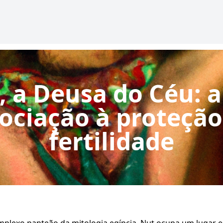
, a Deusa do Céu: a
ociação à proteção
fertilidade