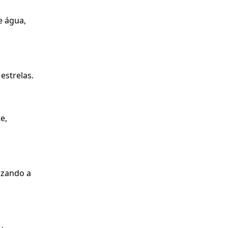
e água,
estrelas.
e,
lizando a