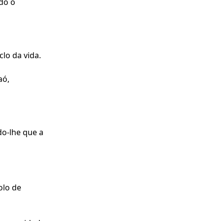
do o
lo da vida.
aó,
do-lhe que a
olo de