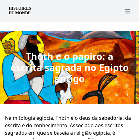
pt
Open 
Thoth e o papiro: a
escrita sagrada no Egipto
antigo
Na mitologia egípcia, Thoth é o deus da sabedoria, da
escrita e do conhecimento. Associado aos escritos
sagrados em que se baseia a religião egípcia, é