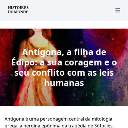
pt
Open 
Antígona, a filha de
Édipo: a sua coragem e o
seu conflito com as leis
humanas
Antígona é uma personagem central da mitologia
grega, a heroína epónima da tragédia de Sófocles.