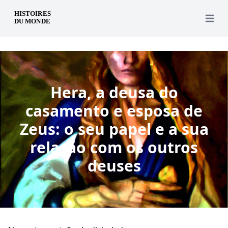
pt
Open 
Hera, a deusa do
casamento e esposa de
Zeus: o seu papel e a sua
relação com os outros
deuses