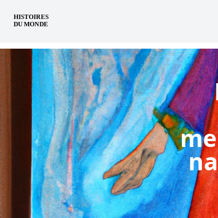
pt
men
na