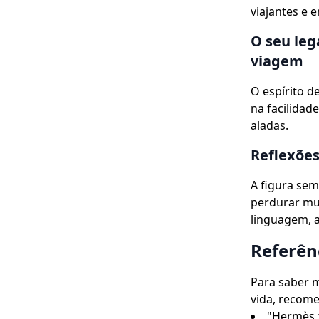
viajantes e
O seu leg
viagem
O espírito 
na facilida
aladas.
Reflexões
A figura se
perdurar mui
linguagem, 
Referên
Para saber m
vida, recome
"Hermès :