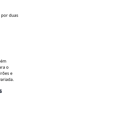
 por duas
mbém
ara o
rões e
ariada.
s