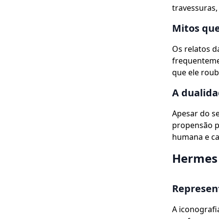
travessuras,
Mitos que
Os relatos 
frequenteme
que ele roub
A dualida
Apesar do s
propensão p
humana e ca
Hermes 
Represen
A iconografi