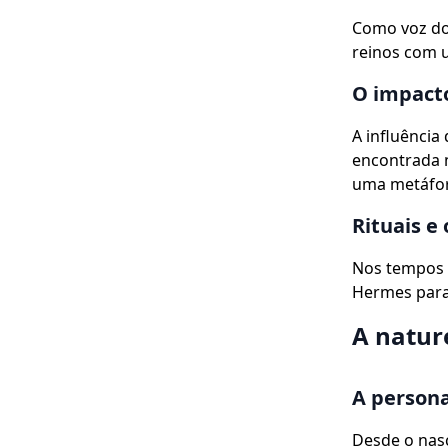
Como voz do
reinos com u
O impact
A influência
encontrada n
uma metáfora
Rituais e
Nos tempos a
Hermes para 
A natur
A person
Desde o nas