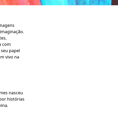
onagens
a imaginação.
tes,
ia com
 seu papel
m vivo na
ermes nasceu
or histórias
vina.