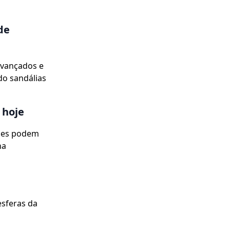
de
avançados e
do sandálias
 hoje
ades podem
na
esferas da