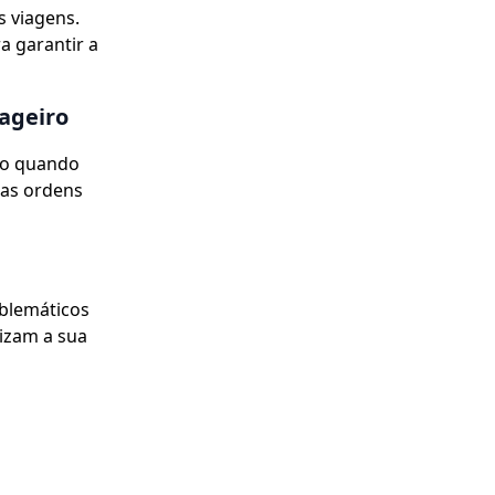
s viagens.
 garantir a
ageiro
lo quando
 as ordens
mblemáticos
izam a sua