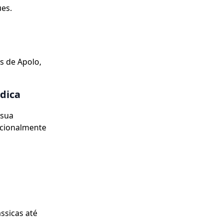
ues.
s de Apolo,
údica
 sua
ecionalmente
ssicas até