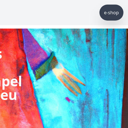
e-shop
s
apel
seu