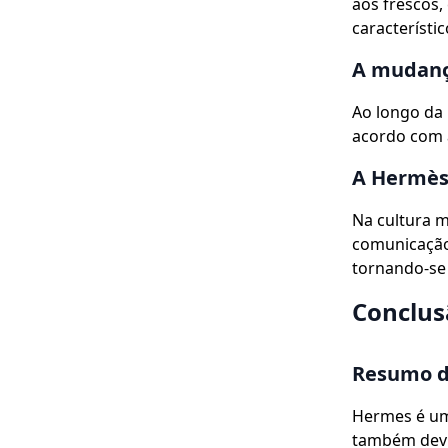
aos frescos,
característi
A mudanç
Ao longo da
acordo com a
A Hermès
Na cultura 
comunicação 
tornando-se 
Conclus
Resumo d
Hermes é um
também devi