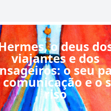
Hermes, o deus do
viajantes e dos
sageiros: o seu p
 comunicação e o 
riso