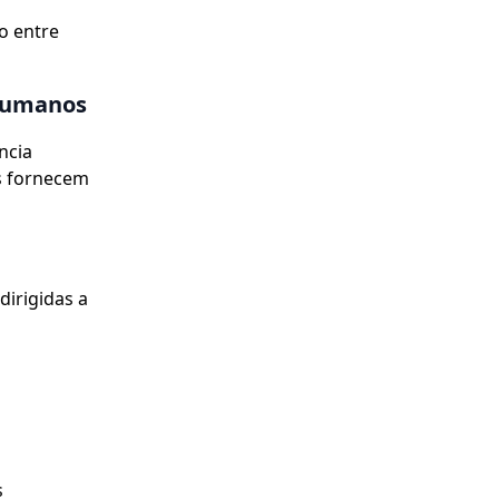
o entre
 humanos
ncia
s fornecem
dirigidas a
s