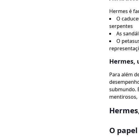
Hermes é fac
O caduce
serpentes
As sandál
O petasus
representaç
Hermes, 
Para além d
desempenhou
submundo. É
mentirosos, 
Hermes,
O papel