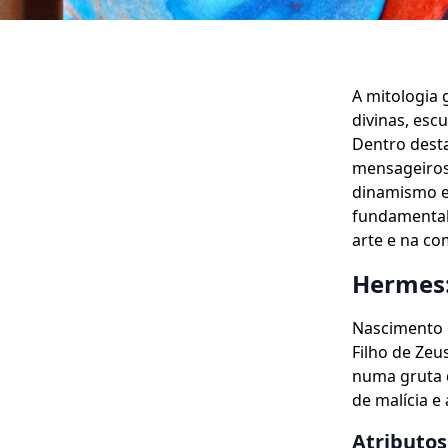
A mitologia 
divinas, esc
Dentro desta
mensageiros 
dinamismo e 
fundamental
arte e na c
Hermes:
Nascimento 
Filho de Zeu
numa gruta d
de malícia e
Atributos