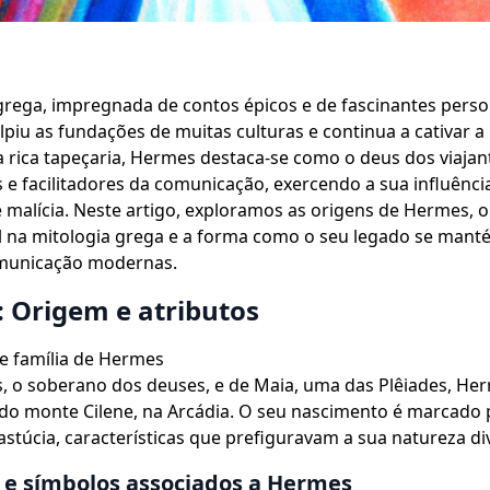
grega, impregnada de contos épicos e de fascinantes pers
ulpiu as fundações de muitas culturas e continua a cativar 
 rica tapeçaria, Hermes destaca-se como o deus dos viajan
e facilitadores da comunicação, exercendo a sua influênc
malícia. Neste artigo, exploramos as origens de Hermes, o
 na mitologia grega e a forma como o seu legado se manté
omunicação modernas.
 Origem e atributos
e família de Hermes
s, o soberano dos deuses, e de Maia, uma das Plêiades, H
o monte Cilene, na Arcádia. O seu nascimento é marcado p
 astúcia, características que prefiguravam a sua natureza di
 e símbolos associados a Hermes