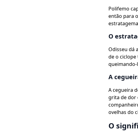
Polifemo cap
então para 
estratagema 
O estrata
Odisseu dá a
de o ciclop
queimando-l
A cegueir
A cegueira d
grita de dor
companheiro
ovelhas do 
O signi