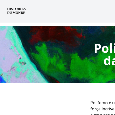
pt
Pol
d
Polifemo é 
força incrív