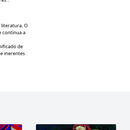
es .
literatura. O
e continua a
ificado de
e inerentes