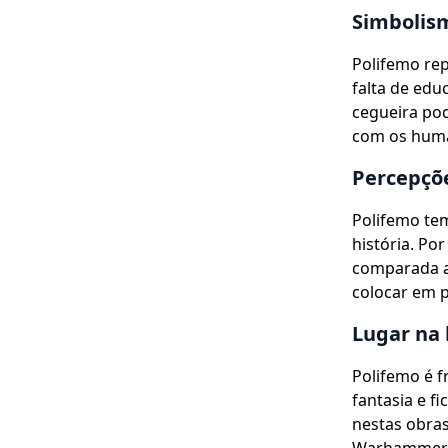
Simbolis
Polifemo rep
falta de edu
cegueira pod
com os hum
Percepçõe
Polifemo tem
história. Po
comparada a 
colocar em p
Lugar na
Polifemo é 
fantasia e f
nestas obras