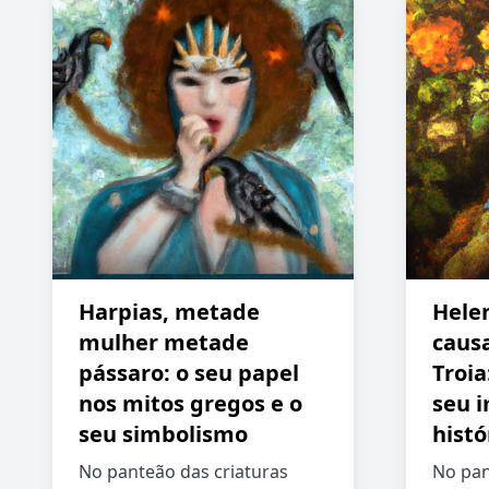
Harpias, metade
Helen
mulher metade
caus
pássaro: o seu papel
Troia
nos mitos gregos e o
seu 
seu simbolismo
histó
No panteão das criaturas
No pan