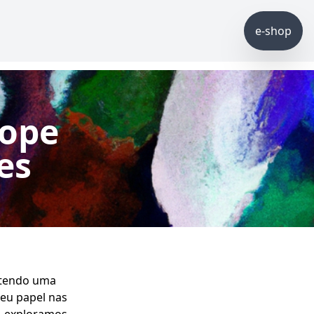
e-shop
lope
es
 tendo uma
seu papel nas