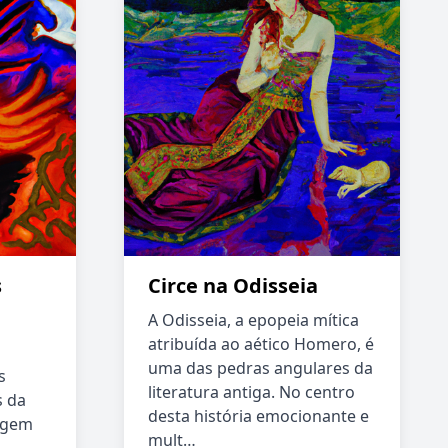
s
Circe na Odisseia
A Odisseia, a epopeia mítica
atribuída ao aético Homero, é
uma das pedras angulares da
s
literatura antiga. No centro
s da
desta história emocionante e
rigem
mult…