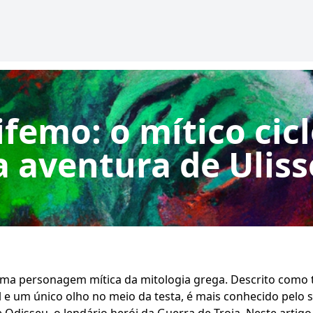
ifemo: o mítico cic
a aventura de Uliss
uma personagem mítica da mitologia grega. Descrito como
el e um único olho no meio da testa, é mais conhecido pelo 