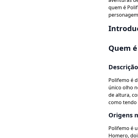
aventuras de
quem é Polif
personagem n
Introdu
Quem é 
Descrição 
Polifemo é d
único olho n
de altura, c
como tendo 
Origens m
Polifemo é 
Homero, dois