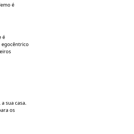
ifemo é
e é
 egocêntrico
eiros
 a sua casa.
para os