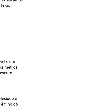
o, exploramos
 da sua
ível e um
eis metros
escrito
Hesíodo e
é filho do