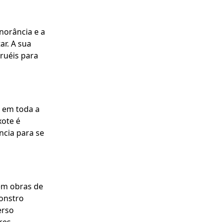
norância e a
ar. A sua
ruéis para
s em toda a
xote é
ncia para se
em obras de
monstro
erso