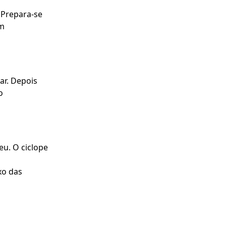
 Prepara-se
um
ar. Depois
o
u. O ciclope
xo das