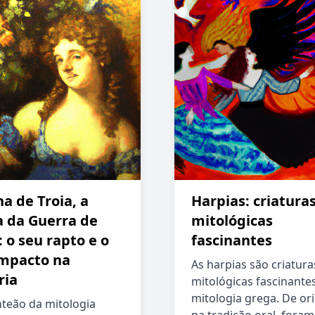
a de Troia, a
Harpias: criatura
a da Guerra de
mitológicas
: o seu rapto e o
fascinantes
impacto na
As harpias são criatura
ria
mitológicas fascinante
mitologia grega. De o
teão da mitologia