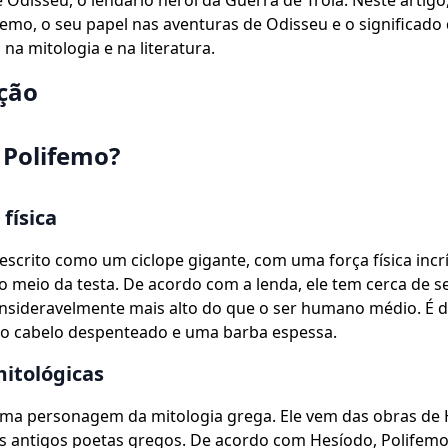
 Odisseu, o lendário herói da Guerra de Troia. Neste artig
emo, o seu papel nas aventuras de Odisseu e o significado
a mitologia e na literatura.
ção
Polifemo?
física
escrito como um ciclope gigante, com uma força física incr
o meio da testa. De acordo com a lenda, ele tem cerca de s
onsideravelmente mais alto do que o ser humano médio. É d
o cabelo despenteado e uma barba espessa.
itológicas
uma personagem da mitologia grega. Ele vem das obras de 
 antigos poetas gregos. De acordo com Hesíodo, Polifemo 