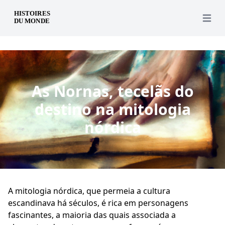
pt
Open 
As Nornas, tecelãs do
destino na mitologia
nórdica
A mitologia nórdica, que permeia a cultura
escandinava há séculos, é rica em personagens
fascinantes, a maioria das quais associada a