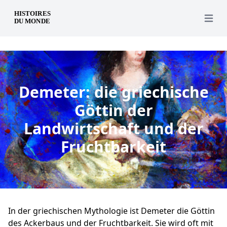
de
Open 
Demeter: die griechische
Göttin der
Landwirtschaft und der
Fruchtbarkeit
In der griechischen Mythologie ist Demeter die Göttin
des Ackerbaus und der Fruchtbarkeit. Sie wird oft mit