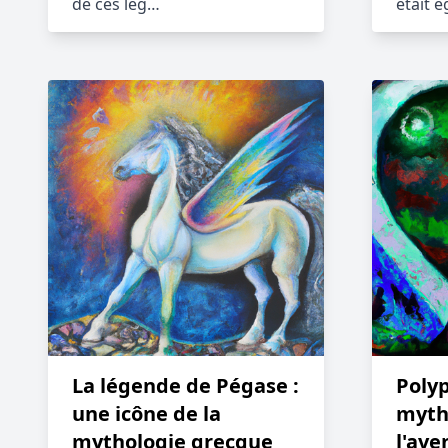
de ces lég…
était 
La légende de Pégase :
Polyp
une icône de la
myth
mythologie grecque
l'ave