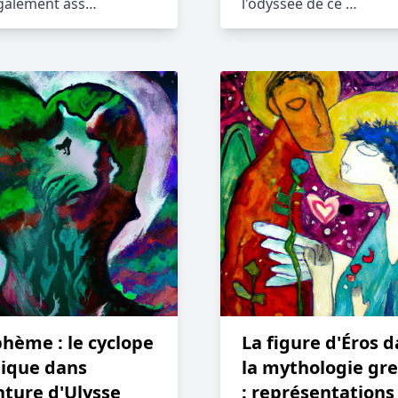
également ass…
l'odyssée de ce …
hème : le cyclope
La figure d'Éros 
ique dans
la mythologie gr
nture d'Ulysse
: représentations