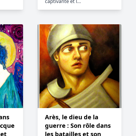
captivante et l…
dans
Arès, le dieu de la
ecque
guerre : Son rôle dans
 et
les batailles et son