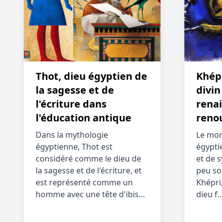
Thot, dieu égyptien de
Khépr
la sagesse et de
divin
l'écriture dans
renai
l'éducation antique
reno
Dans la mythologie
Le mon
égyptienne, Thot est
égypti
considéré comme le dieu de
et de 
la sagesse et de l'écriture, et
peu so
est représenté comme un
Khépri,
homme avec une tête d'ibis…
dieu f