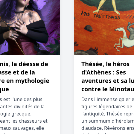
is, la déesse de
Thésée, le héros
asse et de la
d'Athènes : Ses
re en mythologie
aventures et sa l
que
contre le Minota
s est l'une des plus
Dans l'immense galerie
antes divinités de la
figures légendaires de
ogie grecque.
l'antiquité, Thésée rep
eant les chasseurs et
un summum d'héroïsm
imaux sauvages, elle
d'audace. Révérons en