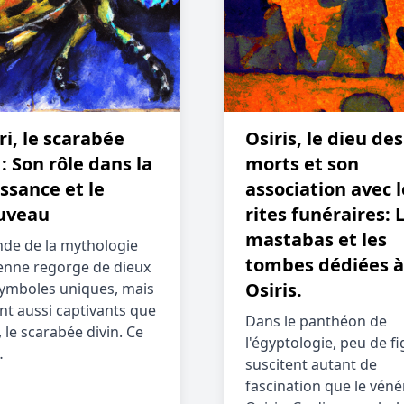
i, le scarabée
Osiris, le dieu des
 : Son rôle dans la
morts et son
ssance et le
association avec l
uveau
rites funéraires: 
mastabas et les
de de la mythologie
tombes dédiées à
enne regorge de dieux
Osiris.
symboles uniques, mais
nt aussi captivants que
Dans le panthéon de
 le scarabée divin. Ce
l'égyptologie, peu de f
…
suscitent autant de
fascination que le véné