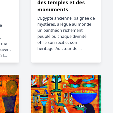
des temples et des
monuments
L'Égypte ancienne, baignée de
mystères, a légué au monde
e
un panthéon richement
peuplé où chaque divinité
.
offre son récit et son
orme
héritage. Au cœur de …
ouvent
à l…