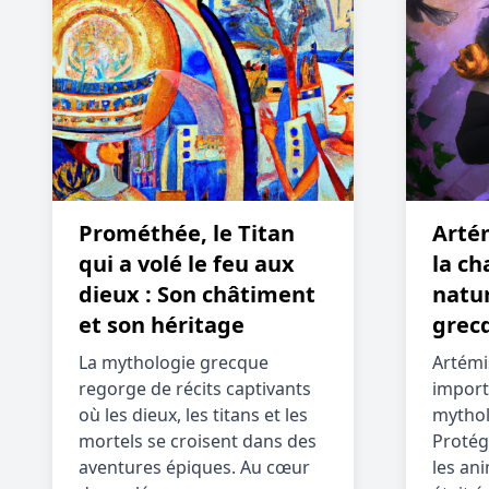
Prométhée, le Titan
Artém
qui a volé le feu aux
la ch
dieux : Son châtiment
natu
et son héritage
grec
La mythologie grecque
Artémi
regorge de récits captivants
import
où les dieux, les titans et les
mythol
mortels se croisent dans des
Protég
aventures épiques. Au cœur
les an