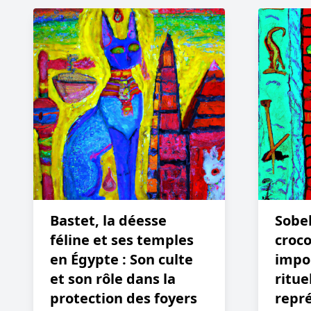
Bastet, la déesse
Sobek
féline et ses temples
croco
en Égypte : Son culte
impo
et son rôle dans la
ritue
protection des foyers
repr