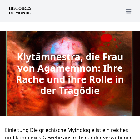
de
Open 
Klytämnestra, die Frau
von Agamemnon: Ihre
Rache und ihre Rolle in
der Tragödie
Einleitung Die griechische Mythologie ist ein reiches
und komplexes Gewebe aus miteinander verwobenen