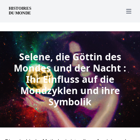
de
Open 
Selene, die Göttin des
Mondes und der Nacht :
Ihr Einfluss auf die
Mondzyklen und ihre
Symbolik