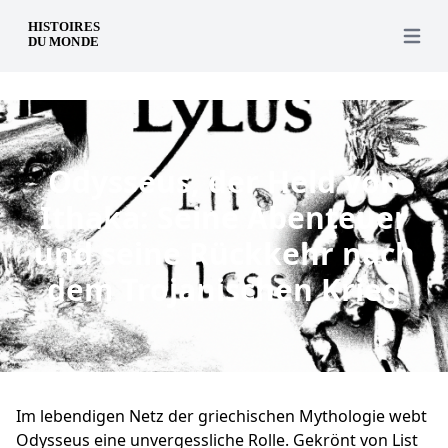
de
Open 
Odysseus, der Held von
Ithaka: Seine Abenteuer
und seine Rückkehr nach
dem Trojanischen Krieg
Im lebendigen Netz der griechischen Mythologie webt
Odysseus eine unvergessliche Rolle. Gekrönt von List