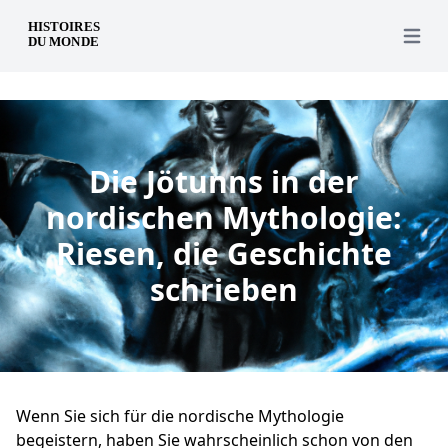
de
Open 
Die Jötunns in der
nordischen Mythologie:
Riesen, die Geschichte
schrieben
Wenn Sie sich für die nordische Mythologie
begeistern, haben Sie wahrscheinlich schon von den