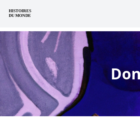
de
Don