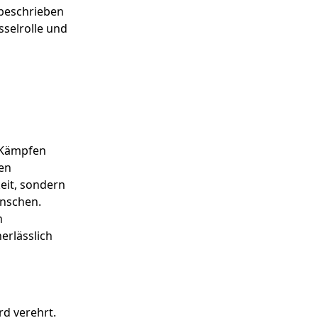
 beschrieben
üsselrolle und
n Kämpfen
gen
eit, sondern
enschen.
n
erlässlich
rd verehrt.