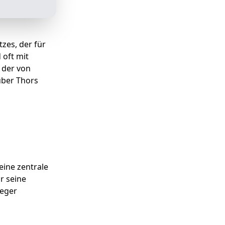
zes, der für
 oft mit
 der von
über Thors
eine zentrale
r seine
ieger