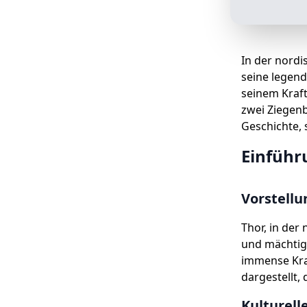
In der nordi
seine legend
seinem Kraft
zwei Ziegenb
Geschichte, 
Einführ
Vorstellu
Thor, in der
und mächtige
immense Kraf
dargestellt,
Kulturel