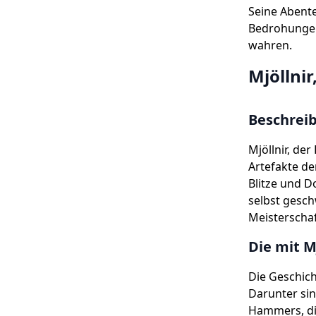
Seine Abente
Bedrohungen
wahren.
Mjöllni
Beschreib
Mjöllnir, de
Artefakte de
Blitze und D
selbst gesc
Meisterschaf
Die mit 
Die Geschicht
Darunter si
Hammers, die