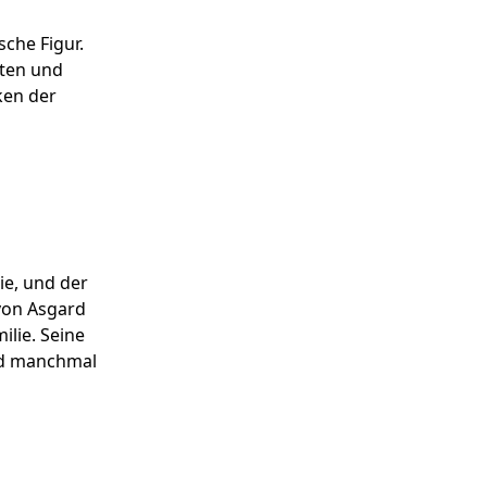
sche Figur.
iten und
ken der
ie, und der
 von Asgard
lie. Seine
nd manchmal