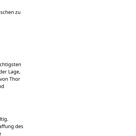
nschen zu
ächtigsten
der Lage,
 von Thor
nd
tig.
affung des
e