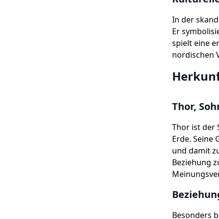
In der skand
Er symbolisi
spielt eine 
nordischen V
Herkunf
Thor, Soh
Thor ist der
Erde. Seine 
und damit zu
Beziehung z
Meinungsver
Beziehun
Besonders b