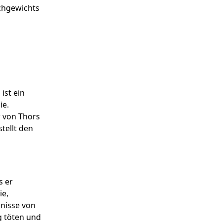
chgewichts
ist ein
ie.
r von Thors
tellt den
s er
ie,
gnisse von
g töten und