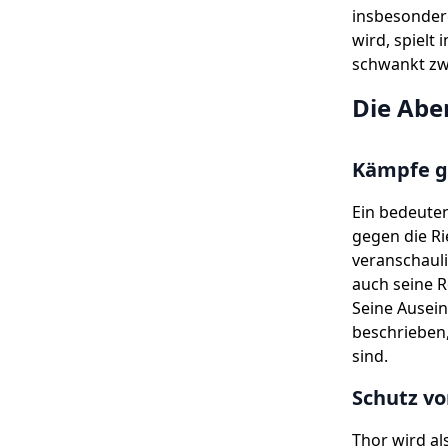
insbesondere
wird, spielt 
schwankt zwi
Die Abe
Kämpfe g
Ein bedeute
gegen die Ri
veranschauli
auch seine R
Seine Ausei
beschrieben,
sind.
Schutz v
Thor wird al