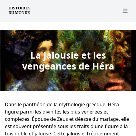
fr
Open 
La jalousie et les
vengeances de Héra
Dans le panthéon de la mythologie grecque, Héra
figure parmi les divinités les plus vénérées et
complexes. Épouse de Zeus et déesse du mariage, elle
est souvent présentée sous les traits d'une figure à la
fois noble et jalouse. Cette jalousie, fréquemment