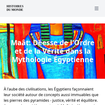
fr
Open 
Maât: Déesse de l'Ordre
et de la Vérité dans la
Mythologie Égyptienne
À l'aube des civilisations, les Égyptiens façonnaient
leur société autour de concepts aussi immuables que
les pierres des pyramides - justice, vérité et équilibre.